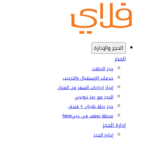
الحجز والإدارة
الحجز
حجز الرحلات
خدمات الإستقبال والترحيب
إنجاز إجراءات السفر من المنزل
الحجز مع رمز ترويجي
حجز رحلة طيران + فندق
محطة توقف في دبي
New
إدارة الحجز
إدارة الحجز