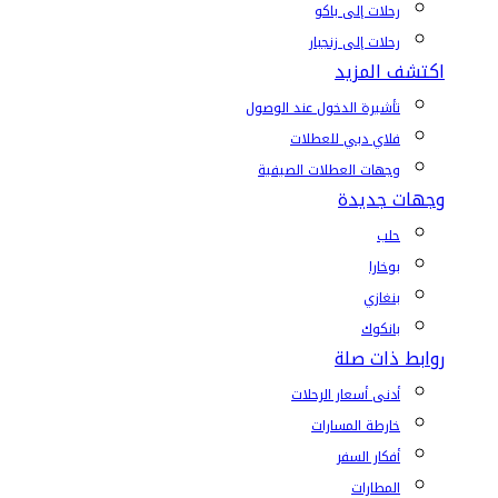
رحلات إلى باكو
رحلات إلى زنجبار
اكتشف المزيد
تأشيرة الدخول عند الوصول
فلاي دبي للعطلات
وجهات العطلات الصيفية
وجهات جديدة
حلب
بوخارا
بنغازي
بانكوك
روابط ذات صلة
أدنى أسعار الرحلات
خارطة المسارات
أفكار السفر
المطارات