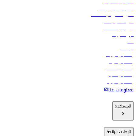
العقود والمشتريات
الإعلان على متن رحلاتنا
تسجيل الدخول لوكلاء السفر
أدنى أسعار الرحلات
فلاي دبي للعطلات
تأجير السيارات
فنادق
الوظائف
رحلات إلى تبيليسي
رحلات إلى الرياض
رحلات إلى مسقط
رحلات إلى ماليه
رحلات إلى كولومبو
معلومات عنا
المساعدة
الرحلات الرائجة