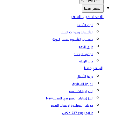
السفر معنا
الإعداد قبل السفر
أنواع الأسعار
التأشيرات وجوازات السفر
متطلبات التأشيرة حسب الدولة
طرق الدفع
مواعيد الرحلات
حالة الرحلة
السفر معنا
درجة الأعمال
الدرجة السياحية
إنجاز إجراءات السفر
إنجاز إجراءات السفر في المدينة
New
خدمات المساعدة لأصحاب الهمم
طائرة بوينغ 737 ماكس