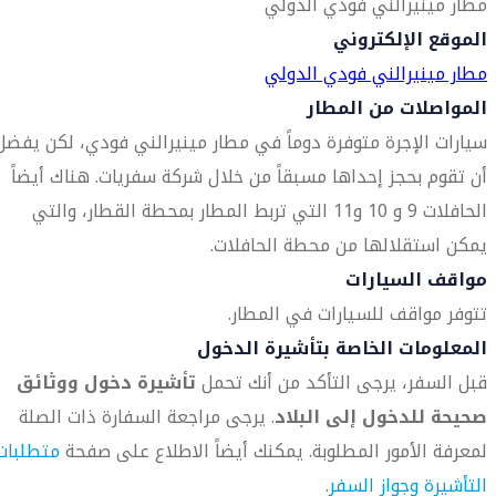
مطار مينيرالني فودي الدولي
الموقع الإلكتروني
مطار مينيرالني فودي الدولي
المواصلات من المطار
سيارات الإجرة متوفرة دوماً في مطار مينيرالني فودي، لكن يفضل
أن تقوم بحجز إحداها مسبقاً من خلال شركة سفريات. هناك أيضاً
الحافلات 9 و 10 و11 التي تربط المطار بمحطة القطار، والتي
يمكن استقلالها من محطة الحافلات.
مواقف السيارات
تتوفر مواقف للسيارات في المطار.
المعلومات الخاصة بتأشيرة الدخول
قبل السفر، يرجى التأكد من أنك تحمل
تأشيرة دخول ووثائق
صحيحة للدخول إلى البلاد
. يرجى مراجعة السفارة ذات الصلة
لمعرفة الأمور المطلوبة. يمكنك أيضاً الاطلاع على صفحة
متطلبات
التأشيرة وجواز السفر
.