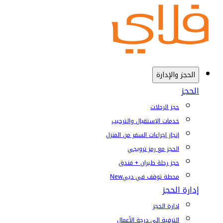
الحجز والإدارة
الحجز
حجز الرحلات
خدمات الإستقبال والترحيب
إنجاز إجراءات السفر من المنزل
الحجز مع رمز ترويجي
حجز رحلة طيران + فندق
محطة توقف في دبي
New
إدارة الحجز
إدارة الحجز
الترقية إلى درجة الأعمال