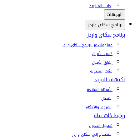
رحلات المتابعة
الوجهات
برنامج سكاي واردز
برنامج سكاي واردز
معلومات عن برنامج سكاي واردز
كسب الأميال
إنفاق الأميال
فئات العضوية
اكتشف المزيد
الأسئلة الشائعة
الاتصال
الشروط والأحكام
روابط ذات صلة
تسجيل الدخول
الانضمام إلى سكاي واردز