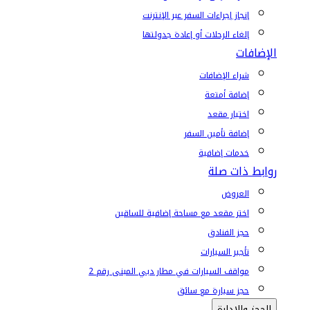
إنجاز إجراءات السفر عبر الإنترنت
إلغاء الرحلات أو إعادة جدولتها
الإضافات
شراء الإضافات
إضافة أمتعة
اختيار مقعد
إضافة تأمين السفر
خدمات إضافية
روابط ذات صلة
العروض
اختر مقعد مع مساحة إضافية للساقين
حجز الفنادق
تأجير السيارات
مواقف السيارات في مطار دبي المبنى رقم 2
حجز سيارة مع سائق
الحجز والإدارة