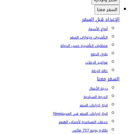
السفر معنا
الإعداد قبل السفر
أنواع الأسعار
التأشيرات وجوازات السفر
متطلبات التأشيرة حسب الدولة
طرق الدفع
مواعيد الرحلات
حالة الرحلة
السفر معنا
درجة الأعمال
الدرجة السياحية
إنجاز إجراءات السفر
إنجاز إجراءات السفر في المدينة
New
خدمات المساعدة لأصحاب الهمم
طائرة بوينغ 737 ماكس