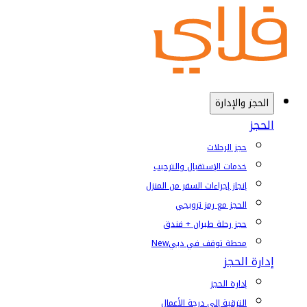
الحجز والإدارة
الحجز
حجز الرحلات
خدمات الإستقبال والترحيب
إنجاز إجراءات السفر من المنزل
الحجز مع رمز ترويجي
حجز رحلة طيران + فندق
محطة توقف في دبي
New
إدارة الحجز
إدارة الحجز
الترقية إلى درجة الأعمال