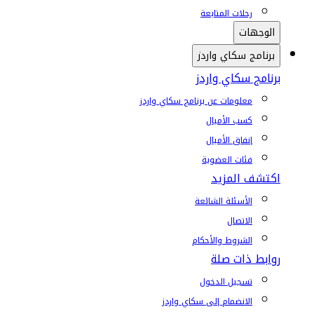
رحلات المتابعة
الوجهات
برنامج سكاي واردز
برنامج سكاي واردز
معلومات عن برنامج سكاي واردز
كسب الأميال
إنفاق الأميال
فئات العضوية
اكتشف المزيد
الأسئلة الشائعة
الاتصال
الشروط والأحكام
روابط ذات صلة
تسجيل الدخول
الانضمام إلى سكاي واردز