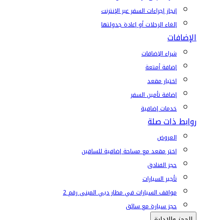
إنجاز إجراءات السفر عبر الإنترنت
إلغاء الرحلات أو إعادة جدولتها
الإضافات
شراء الإضافات
إضافة أمتعة
اختيار مقعد
إضافة تأمين السفر
خدمات إضافية
روابط ذات صلة
العروض
اختر مقعد مع مساحة إضافية للساقين
حجز الفنادق
تأجير السيارات
مواقف السيارات في مطار دبي المبنى رقم 2
حجز سيارة مع سائق
الحجز والإدارة