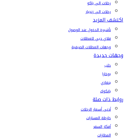
رحلات إلى باكو
رحلات إلى زنجبار
اكتشف المزيد
تأشيرة الدخول عند الوصول
فلاي دبي للعطلات
وجهات العطلات الصيفية
وجهات جديدة
حلب
بوخارا
بنغازي
بانكوك
روابط ذات صلة
أدنى أسعار الرحلات
خارطة المسارات
أفكار السفر
المطارات