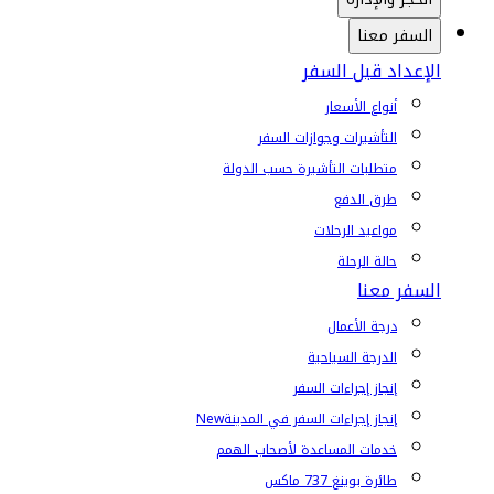
السفر معنا
الإعداد قبل السفر
أنواع الأسعار
التأشيرات وجوازات السفر
متطلبات التأشيرة حسب الدولة
طرق الدفع
مواعيد الرحلات
حالة الرحلة
السفر معنا
درجة الأعمال
الدرجة السياحية
إنجاز إجراءات السفر
إنجاز إجراءات السفر في المدينة
New
خدمات المساعدة لأصحاب الهمم
طائرة بوينغ 737 ماكس