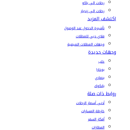
رحلات إلى باكو
رحلات إلى زنجبار
اكتشف المزيد
تأشيرة الدخول عند الوصول
فلاي دبي للعطلات
وجهات العطلات الصيفية
وجهات جديدة
حلب
بوخارا
بنغازي
بانكوك
روابط ذات صلة
أدنى أسعار الرحلات
خارطة المسارات
أفكار السفر
المطارات