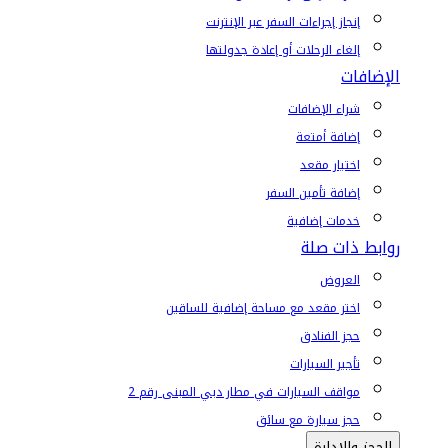
إنجاز إجراءات السفر عبر الإنترنت
إلغاء الرحلات أو إعادة جدولتها
الإضافات
شراء الإضافات
إضافة أمتعة
اختيار مقعد
إضافة تأمين السفر
خدمات إضافية
روابط ذات صلة
العروض
اختر مقعد مع مساحة إضافية للساقين
حجز الفنادق
تأجير السيارات
مواقف السيارات في مطار دبي المبنى رقم 2
حجز سيارة مع سائق
الحجز والإدارة