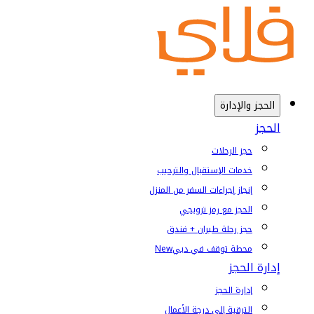
الحجز والإدارة
الحجز
حجز الرحلات
خدمات الإستقبال والترحيب
إنجاز إجراءات السفر من المنزل
الحجز مع رمز ترويجي
حجز رحلة طيران + فندق
محطة توقف في دبي
New
إدارة الحجز
إدارة الحجز
الترقية إلى درجة الأعمال