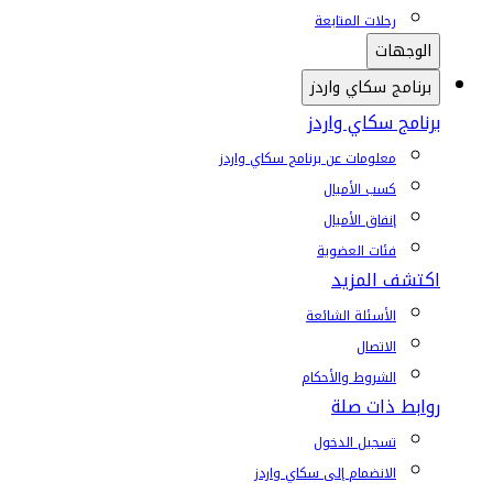
رحلات المتابعة
الوجهات
برنامج سكاي واردز
برنامج سكاي واردز
معلومات عن برنامج سكاي واردز
كسب الأميال
إنفاق الأميال
فئات العضوية
اكتشف المزيد
الأسئلة الشائعة
الاتصال
الشروط والأحكام
روابط ذات صلة
تسجيل الدخول
الانضمام إلى سكاي واردز