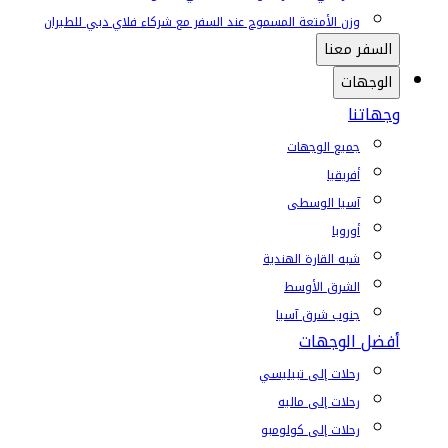
وزن الأمتعة المسموح عند السفر مع شركاء فلاي دبي للطيران
السفر معنا
الوجهات
وجهاتنا
جميع الوجهات
أفريقيا
آسيا الوسطى
أوروبا
شبه القارة الهندية
الشرق الأوسط
جنوب شرق آسيا
أفضل الوجهات
رحلات إلى تبيليسي
رحلات إلى ماليه
رحلات إلى كولومبو