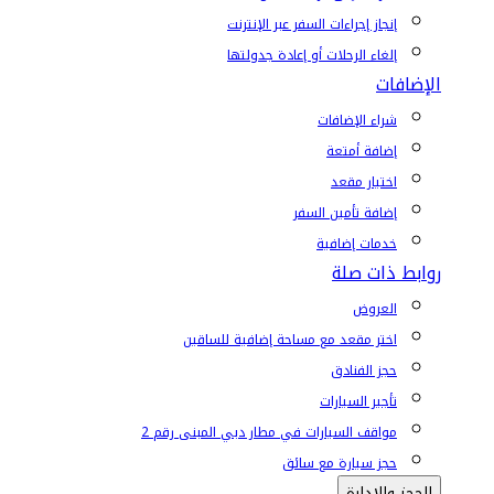
إنجاز إجراءات السفر عبر الإنترنت
إلغاء الرحلات أو إعادة جدولتها
الإضافات
شراء الإضافات
إضافة أمتعة
اختيار مقعد
إضافة تأمين السفر
خدمات إضافية
روابط ذات صلة
العروض
اختر مقعد مع مساحة إضافية للساقين
حجز الفنادق
تأجير السيارات
مواقف السيارات في مطار دبي المبنى رقم 2
حجز سيارة مع سائق
الحجز والإدارة