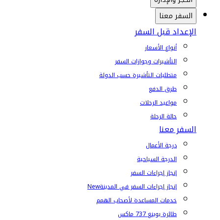
السفر معنا
الإعداد قبل السفر
أنواع الأسعار
التأشيرات وجوازات السفر
متطلبات التأشيرة حسب الدولة
طرق الدفع
مواعيد الرحلات
حالة الرحلة
السفر معنا
درجة الأعمال
الدرجة السياحية
إنجاز إجراءات السفر
إنجاز إجراءات السفر في المدينة
New
خدمات المساعدة لأصحاب الهمم
طائرة بوينغ 737 ماكس