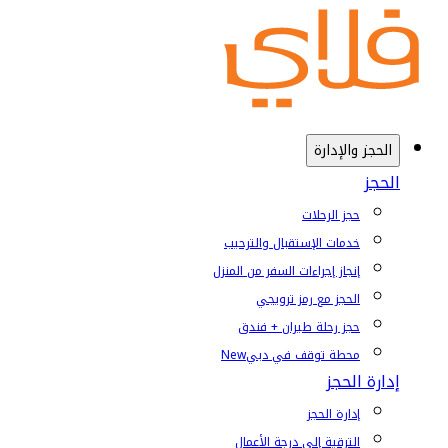
الحجز والإدارة
الحجز
حجز الرحلات
خدمات الإستقبال والترحيب
إنجاز إجراءات السفر من المنزل
الحجز مع رمز ترويجي
حجز رحلة طيران + فندق
محطة توقف في دبي
New
إدارة الحجز
إدارة الحجز
الترقية إلى درجة الأعمال