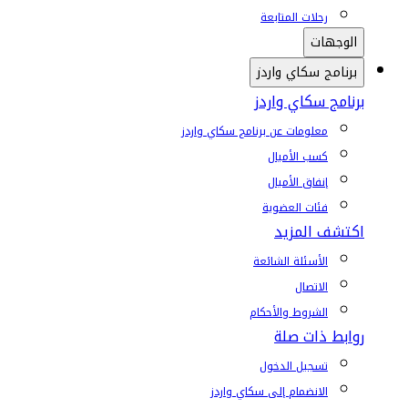
رحلات المتابعة
الوجهات
برنامج سكاي واردز
برنامج سكاي واردز
معلومات عن برنامج سكاي واردز
كسب الأميال
إنفاق الأميال
فئات العضوية
اكتشف المزيد
الأسئلة الشائعة
الاتصال
الشروط والأحكام
روابط ذات صلة
تسجيل الدخول
الانضمام إلى سكاي واردز