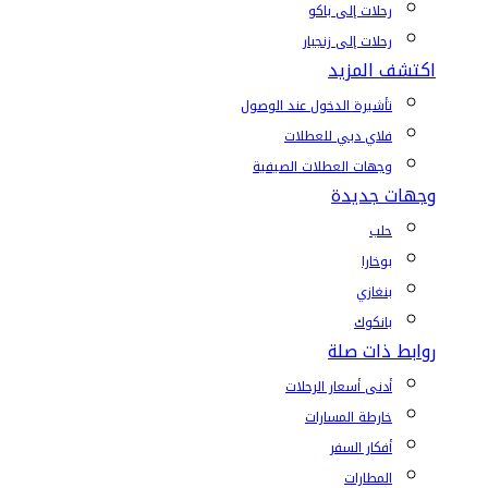
رحلات إلى باكو
رحلات إلى زنجبار
اكتشف المزيد
تأشيرة الدخول عند الوصول
فلاي دبي للعطلات
وجهات العطلات الصيفية
وجهات جديدة
حلب
بوخارا
بنغازي
بانكوك
روابط ذات صلة
أدنى أسعار الرحلات
خارطة المسارات
أفكار السفر
المطارات