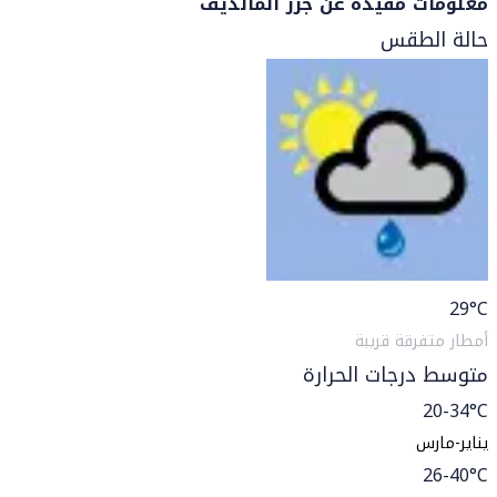
معلومات مفيدة عن جزر المالديف
حالة الطقس
29
°C
أمطار متفرقة قريبة
متوسط درجات الحرارة
20-34°C
يناير-مارس
26-40°C