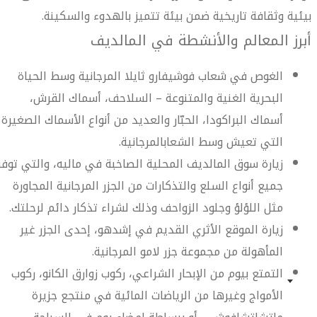
بيئية وثقافة تاريخية ضمن بيئة تتميز بالهدوء والسكينة.
أبرز المعالم والأنشطة في المالديف
الغوص في شعاب فوشيفارو ثايلا المرجانية وسط الحياة
البحرية الغنية والمتنوعة – السلاحف، أسماك القرش،
أسماك البراكودا، الحبّار والعديد من أنواع الأسماك الصغيرة
التي تعيش وسط الشعابالمرجانية.
زيارة سوق المالديف المحلية الصاخبة في ماليه، والتي توفر
جميع أنواع السلع والتذكارات من الجزر المرجانية المجاورة
مثل اللؤلؤ وجلود الزواحف وذلك لشراء تذكار دائم لرحلتك.
زيارة الموقع الأثري القديم في إشدهو، إحدى الجزر غير
المأهولة من مجموعة جزر لامو المرجانية.
التمتع بيوم من الإبحار الشراعي، ركوب زوارق الكانو، ركوب
الأمواج وغيرها من الرياضات المائية في منتجع جزيرة