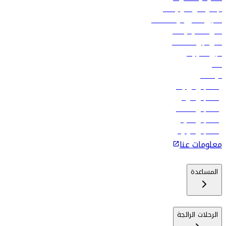
الإعلان على متن رحلاتنا
تسجيل الدخول لوكلاء السفر
أدنى أسعار الرحلات
فلاي دبي للعطلات
تأجير السيارات
فنادق
الوظائف
رحلات إلى تبيليسي
رحلات إلى الرياض
رحلات إلى مسقط
رحلات إلى ماليه
رحلات إلى كولومبو
معلومات عنا
المساعدة
الرحلات الرائجة