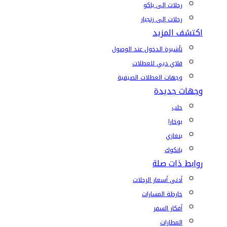
رحلات إلى باكو
رحلات إلى زنجبار
اكتشف المزيد
تأشيرة الدخول عند الوصول
فلاي دبي للعطلات
وجهات العطلات الصيفية
وجهات جديدة
حلب
بوخارا
بنغازي
بانكوك
روابط ذات صلة
أدنى أسعار الرحلات
خارطة المسارات
أفكار السفر
المطارات