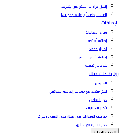
إنجاز إجراءات السفر عبر الإنترنت
إلغاء الرحلات أو إعادة جدولتها
الإضافات
شراء الإضافات
إضافة أمتعة
اختيار مقعد
إضافة تأمين السفر
خدمات إضافية
روابط ذات صلة
العروض
اختر مقعد مع مساحة إضافية للساقين
حجز الفنادق
تأجير السيارات
مواقف السيارات في مطار دبي المبنى رقم 2
حجز سيارة مع سائق
الحجز والإدارة