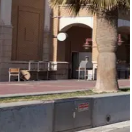
أفكار السفر
معلومات السفر
المعلومات الخاصة بالمطار
أهلاً بك في الكويت
تعتبر الكويت التي تتربع بين العراق، إيران والمملكة العربية
السعودية واحدة من أغنى الدول في العالم بفضل إمدادات النفط
الوفيرة فيها.
وتعد العاصمة الكويت المستمرة في التوسع ملعباً ثقافياً للسياح
ورجال الأعمال على حد سواء. كما أنها واحة غنّاء للترفيه من الكنو
الأثرية إلى مراكزالتسوق الحديثة، ومن الغوص إلى المطاعم
الراقية.