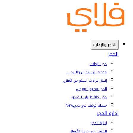
الحجز والإدارة
الحجز
حجز الرحلات
خدمات الإستقبال والترحيب
إنجاز إجراءات السفر من المنزل
الحجز مع رمز ترويجي
حجز رحلة طيران + فندق
محطة توقف في دبي
New
إدارة الحجز
إدارة الحجز
الترقية إلى درجة الأعمال