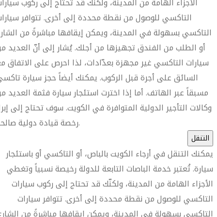
الأجزاء الهامة من المدينة، ولكنّك قد تحتاج إلى ركوب سيارا
التاكسي للوصول من نقطة محددة إلى أخرى. تتوافر سيارا
التاكسي بسهولة في المدينة، ويمكن إيقافها مباشرةً من الشار
أو الطلب من الفندق تجهيزها من أجلك. يُشار إلى أنّ العديد م
سيارات التاكسي غير مجهزة بعدّادات، لذا احرص على الاتفاق م
السائق على أجرة قبل الركوب. يمكنك أيضاً حجز سيارة تاكس
مسبقاً عبر الهاتف. أما إذا اخترت استئجار سيارة فثمة العديد م
وكالات التأجير الدولية المتوافرة في الكويت. سوف تحتاج إلى إبرا
رخصة قيادة دولية صالحة.
التنقل
يمكنك التنقل في أرجاء الكويت بالباص، أو التاكسي أو باستئجار
سيارة. تُعتبر خدمة الباصات التابعة للدولة رخيصة نسبياً وتغطي
الأجزاء الهامة من المدينة، ولكنّك قد تحتاج إلى ركوب سيارات
التاكسي للوصول من نقطة محددة إلى أخرى. تتوافر سيارات
التاكسي بسهولة في المدينة، ويمكن إيقافها مباشرةً من الشارع