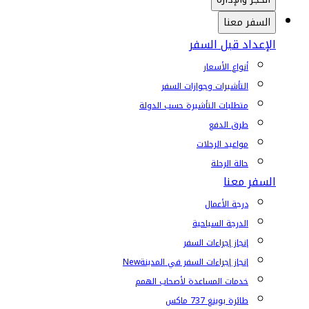
السفر معنا
الإعداد قبل السفر
أنواع الأسعار
التأشيرات وجوازات السفر
متطلبات التأشيرة حسب الدولة
طرق الدفع
مواعيد الرحلات
حالة الرحلة
السفر معنا
درجة الأعمال
الدرجة السياحية
إنجاز إجراءات السفر
إنجاز إجراءات السفر في المدينة
New
خدمات المساعدة لأصحاب الهمم
طائرة بوينغ 737 ماكس