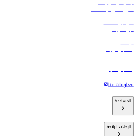
الإعلان على متن رحلاتنا
تسجيل الدخول لوكلاء السفر
أدنى أسعار الرحلات
فلاي دبي للعطلات
تأجير السيارات
فنادق
الوظائف
رحلات إلى تبيليسي
رحلات إلى الرياض
رحلات إلى مسقط
رحلات إلى ماليه
رحلات إلى كولومبو
معلومات عنا
المساعدة
الرحلات الرائجة