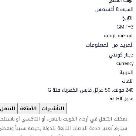
الوقت المحلي
السبت 8 أغسطس
التاريخ
GMT+3
المنطقة الزمنية
المزيد من المعلومات
دينار كويتي
Currency
العربية
اللغات
240 فولت, 50 هرتز, قابس الكهرباء فئة G
محول الطاقة
التأشيرات
الأمتعة
التنقل
يمكنك التنقل في أرجاء الكويت بالباص، أو التاكسي أو باستئجا
سيارة. تُعتبر خدمة الباصات التابعة للدولة رخيصة نسبياً وتغط