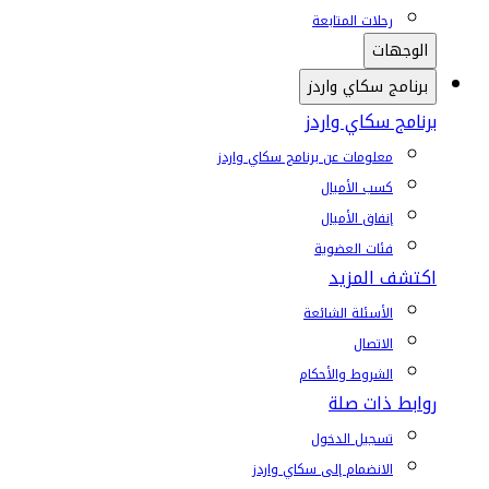
رحلات المتابعة
الوجهات
برنامج سكاي واردز
برنامج سكاي واردز
معلومات عن برنامج سكاي واردز
كسب الأميال
إنفاق الأميال
فئات العضوية
اكتشف المزيد
الأسئلة الشائعة
الاتصال
الشروط والأحكام
روابط ذات صلة
تسجيل الدخول
الانضمام إلى سكاي واردز