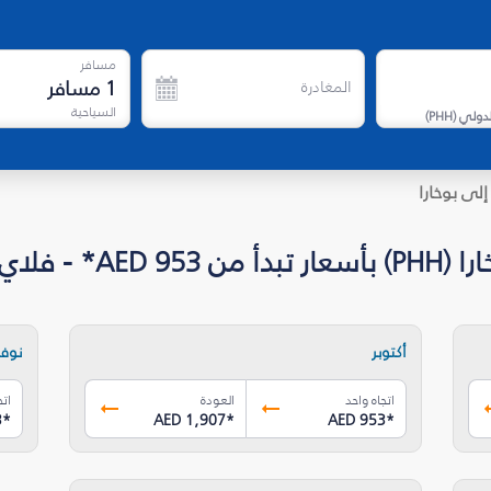
مسافر
1
مسافر
المغادرة
السياحية
لدولي
(
PHH
)
إلى بوخارا
 فلاي دبي
أكتوبر
نوفم
اتجاه واحد
العودة
اتج
3
*
AED 1,907
*
AED 953
*