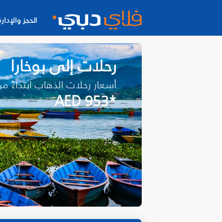
الحجز والإدارة
رحلات إلى بوخارا
أسعار رحلات الذهاب ابتداءً م
*AED 953