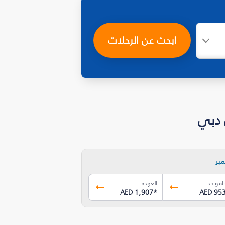
ابحث عن الرحلات
بر
اه واحد
العودة
AED 1,907
*
AED 95