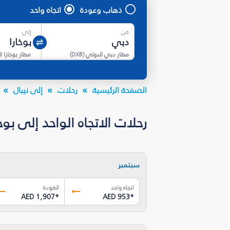
ذهاب وعودة
اتجاه واحد
من
إلى
مطار دبي الدولي
(
DXB
)
مطار بوخارا ا
الصفحة الرئيسية
رحلات
إلى نيبال
رحلات الاتجاه الواحد إلى بوخارا (PHH) بأسعار تبدأ من AED 953* -
سبتمبر
اتجاه واحد
العودة
AED 1,907
*
AED 953
*