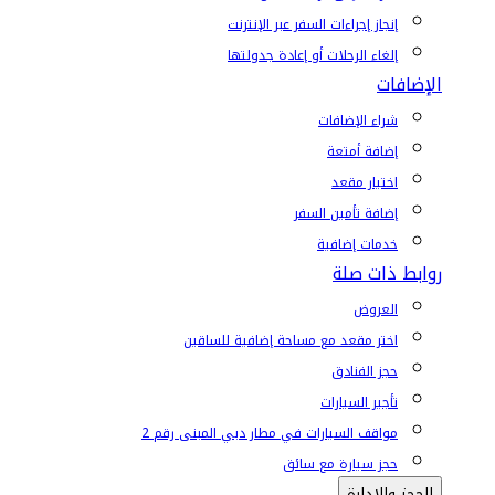
إنجاز إجراءات السفر عبر الإنترنت
إلغاء الرحلات أو إعادة جدولتها
الإضافات
شراء الإضافات
إضافة أمتعة
اختيار مقعد
إضافة تأمين السفر
خدمات إضافية
روابط ذات صلة
العروض
اختر مقعد مع مساحة إضافية للساقين
حجز الفنادق
تأجير السيارات
مواقف السيارات في مطار دبي المبنى رقم 2
حجز سيارة مع سائق
الحجز والإدارة