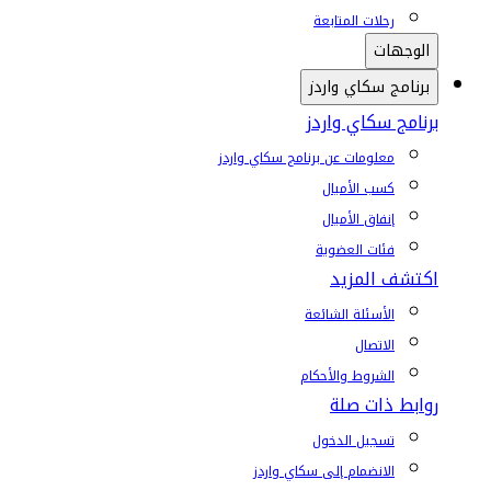
رحلات المتابعة
الوجهات
برنامج سكاي واردز
برنامج سكاي واردز
معلومات عن برنامج سكاي واردز
كسب الأميال
إنفاق الأميال
فئات العضوية
اكتشف المزيد
الأسئلة الشائعة
الاتصال
الشروط والأحكام
روابط ذات صلة
تسجيل الدخول
الانضمام إلى سكاي واردز