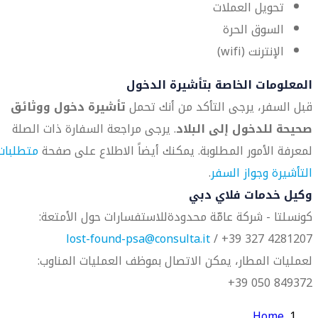
تحويل العملات
السوق الحرة
الإنترنت (wifi)
المعلومات الخاصة بتأشيرة الدخول
قبل السفر، يرجى التأكد من أنك تحمل
تأشيرة دخول ووثائق
صحيحة للدخول إلى البلاد
. يرجى مراجعة السفارة ذات الصلة
لمعرفة الأمور المطلوبة. يمكنك أيضاً الاطلاع على صفحة
متطلبات
التأشيرة وجواز السفر
.
وكيل خدمات فلاي دبي
كونسلتا - شركة عامّة محدودة
للاستفسارات حول الأمتعة:
lost-found-psa@consulta.it
4281207 327 39+ /
لعمليات المطار، يمكن الاتصال بموظف العمليات المناوب:
849372 050 39+
Home