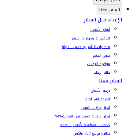
السفر معنا
الإعداد قبل السفر
أنواع الأسعار
التأشيرات وجوازات السفر
متطلبات التأشيرة حسب الدولة
طرق الدفع
مواعيد الرحلات
حالة الرحلة
السفر معنا
درجة الأعمال
الدرجة السياحية
إنجاز إجراءات السفر
إنجاز إجراءات السفر في المدينة
New
خدمات المساعدة لأصحاب الهمم
طائرة بوينغ 737 ماكس