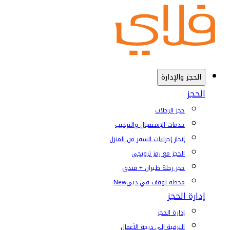
الحجز والإدارة
الحجز
حجز الرحلات
خدمات الإستقبال والترحيب
إنجاز إجراءات السفر من المنزل
الحجز مع رمز ترويجي
حجز رحلة طيران + فندق
محطة توقف في دبي
New
إدارة الحجز
إدارة الحجز
الترقية إلى درجة الأعمال