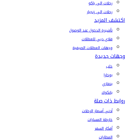
رحلات إلى باكو
رحلات إلى زنجبار
اكتشف المزيد
تأشيرة الدخول عند الوصول
فلاي دبي للعطلات
وجهات العطلات الصيفية
وجهات جديدة
حلب
بوخارا
بنغازي
بانكوك
روابط ذات صلة
أدنى أسعار الرحلات
خارطة المسارات
أفكار السفر
المطارات