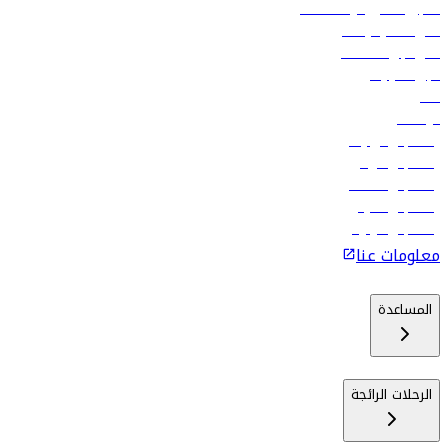
تسجيل الدخول لوكلاء السفر
أدنى أسعار الرحلات
فلاي دبي للعطلات
تأجير السيارات
فنادق
الوظائف
رحلات إلى تبيليسي
رحلات إلى الرياض
رحلات إلى مسقط
رحلات إلى ماليه
رحلات إلى كولومبو
معلومات عنا
المساعدة
الرحلات الرائجة