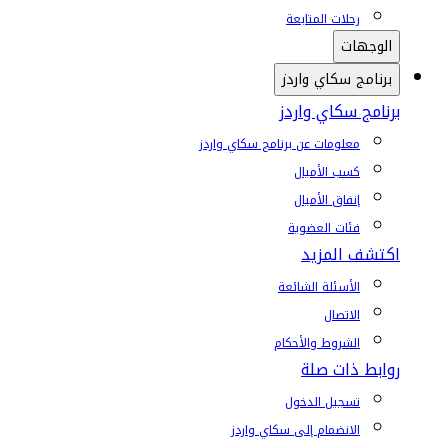
رحلات المتابعة
الوجهات
برنامج سكاي واردز
برنامج سكاي واردز
معلومات عن برنامج سكاي واردز
كسب الأميال
إنفاق الأميال
فئات العضوية
اكتشف المزيد
الأسئلة الشائعة
الاتصال
الشروط والأحكام
روابط ذات صلة
تسجيل الدخول
الانضمام إلى سكاي واردز