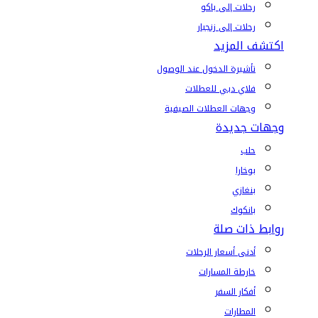
رحلات إلى باكو
رحلات إلى زنجبار
اكتشف المزيد
تأشيرة الدخول عند الوصول
فلاي دبي للعطلات
وجهات العطلات الصيفية
وجهات جديدة
حلب
بوخارا
بنغازي
بانكوك
روابط ذات صلة
أدنى أسعار الرحلات
خارطة المسارات
أفكار السفر
المطارات