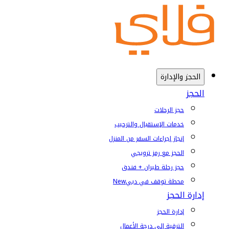
الحجز والإدارة
الحجز
حجز الرحلات
خدمات الإستقبال والترحيب
إنجاز إجراءات السفر من المنزل
الحجز مع رمز ترويجي
حجز رحلة طيران + فندق
محطة توقف في دبي
New
إدارة الحجز
إدارة الحجز
الترقية إلى درجة الأعمال