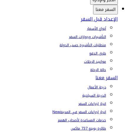
السفر معنا
الإعداد قبل السفر
أنواع الأسعار
التأشيرات وجوازات السفر
متطلبات التأشيرة حسب الدولة
طرق الدفع
مواعيد الرحلات
حالة الرحلة
السفر معنا
درجة الأعمال
الدرجة السياحية
إنجاز إجراءات السفر
إنجاز إجراءات السفر في المدينة
New
خدمات المساعدة لأصحاب الهمم
طائرة بوينغ 737 ماكس