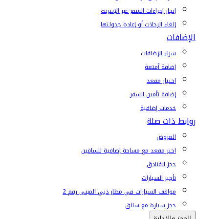
إنجاز إجراءات السفر عبر الإنترنت
إلغاء الرحلات أو إعادة جدولتها
الإضافات
شراء الإضافات
إضافة أمتعة
اختيار مقعد
إضافة تأمين السفر
خدمات إضافية
روابط ذات صلة
العروض
اختر مقعد مع مساحة إضافية للساقين
حجز الفنادق
تأجير السيارات
مواقف السيارات في مطار دبي المبنى رقم 2
حجز سيارة مع سائق
الحجز والإدارة