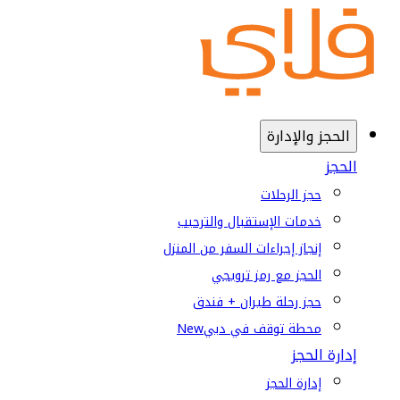
الحجز والإدارة
الحجز
حجز الرحلات
خدمات الإستقبال والترحيب
إنجاز إجراءات السفر من المنزل
الحجز مع رمز ترويجي
حجز رحلة طيران + فندق
محطة توقف في دبي
New
إدارة الحجز
إدارة الحجز