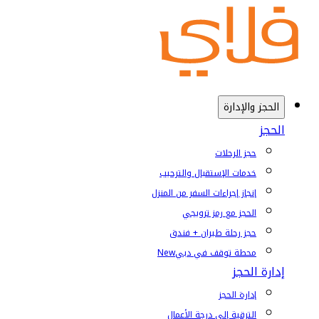
الحجز والإدارة
الحجز
حجز الرحلات
خدمات الإستقبال والترحيب
إنجاز إجراءات السفر من المنزل
الحجز مع رمز ترويجي
حجز رحلة طيران + فندق
محطة توقف في دبي
New
إدارة الحجز
إدارة الحجز
الترقية إلى درجة الأعمال