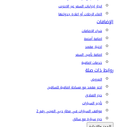
إنجاز إجراءات السفر عبر الإنترنت
إلغاء الرحلات أو إعادة جدولتها
الإضافات
شراء الإضافات
إضافة أمتعة
اختيار مقعد
إضافة تأمين السفر
خدمات إضافية
روابط ذات صلة
العروض
اختر مقعد مع مساحة إضافية للساقين
حجز الفنادق
تأجير السيارات
مواقف السيارات في مطار دبي المبنى رقم 2
حجز سيارة مع سائق
الحجز والإدارة