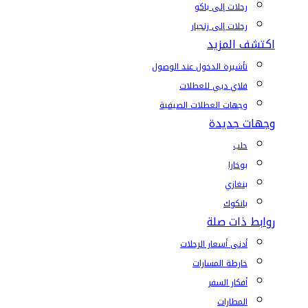
رحلات إلى باكو
رحلات إلى زنجبار
اكتشف المزيد
تأشيرة الدخول عند الوصول
فلاي دبي للعطلات
وجهات العطلات الصيفية
وجهات جديدة
حلب
بوخارا
بنغازي
بانكوك
روابط ذات صلة
أدنى أسعار الرحلات
خارطة المسارات
أفكار السفر
المطارات