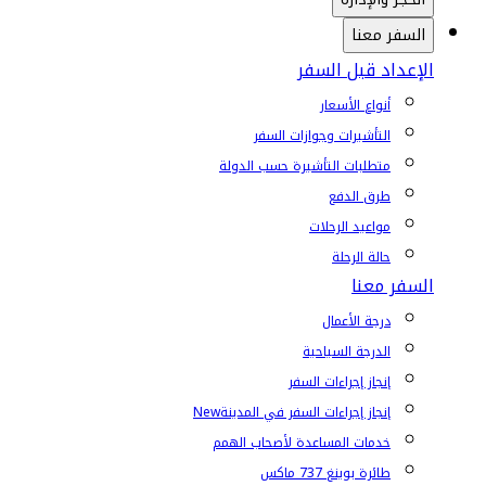
السفر معنا
الإعداد قبل السفر
أنواع الأسعار
التأشيرات وجوازات السفر
متطلبات التأشيرة حسب الدولة
طرق الدفع
مواعيد الرحلات
حالة الرحلة
السفر معنا
درجة الأعمال
الدرجة السياحية
إنجاز إجراءات السفر
إنجاز إجراءات السفر في المدينة
New
خدمات المساعدة لأصحاب الهمم
طائرة بوينغ 737 ماكس