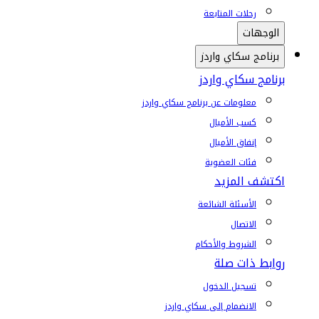
رحلات المتابعة
الوجهات
برنامج سكاي واردز
برنامج سكاي واردز
معلومات عن برنامج سكاي واردز
كسب الأميال
إنفاق الأميال
فئات العضوية
اكتشف المزيد
الأسئلة الشائعة
الاتصال
الشروط والأحكام
روابط ذات صلة
تسجيل الدخول
الانضمام إلى سكاي واردز