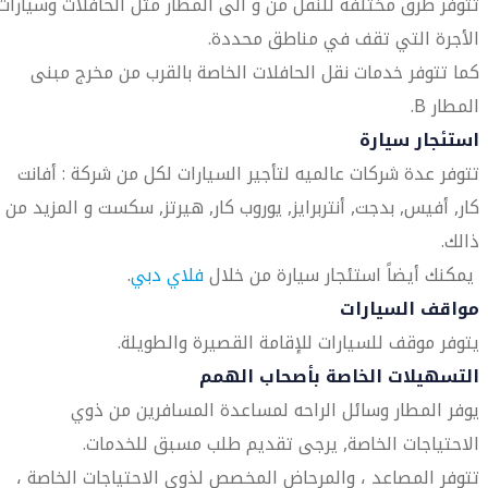
تتوفر طرق مختلفة للنقل من و الى المطار مثل الحافلات وسيارات
الأجرة التي تقف في مناطق محددة.
كما تتوفر خدمات نقل الحافلات الخاصة بالقرب من مخرج مبنى
المطار B.
استئجار سيارة
تتوفر عدة شركات عالميه لتأجير السيارات لكل من شركة : أفانت
كار, أفيس, بدجت, أنتربرايز, يوروب كار, هيرتز, سكست و المزيد من
ذالك.
يمكنك أيضاً استئجار سيارة من خلال
فلاي دبي
.
مواقف السيارات
يتوفر موقف للسيارات للإقامة القصيرة والطويلة.
التسهيلات الخاصة بأصحاب الهمم
يوفر المطار وسائل الراحه لمساعدة المسافرين من ذوي
الاحتياجات الخاصة, يرجى تقديم طلب مسبق للخدمات.
تتوفر المصاعد ، والمرحاض المخصص لذوي الاحتياجات الخاصة ،