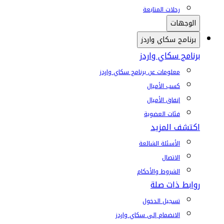
رحلات المتابعة
الوجهات
برنامج سكاي واردز
برنامج سكاي واردز
معلومات عن برنامج سكاي واردز
كسب الأميال
إنفاق الأميال
فئات العضوية
اكتشف المزيد
الأسئلة الشائعة
الاتصال
الشروط والأحكام
روابط ذات صلة
تسجيل الدخول
الانضمام إلى سكاي واردز