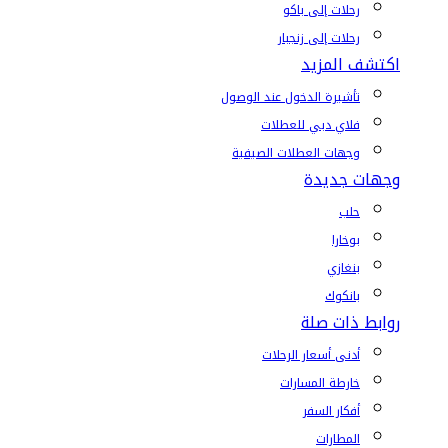
رحلات إلى باكو
رحلات إلى زنجبار
اكتشف المزيد
تأشيرة الدخول عند الوصول
فلاي دبي للعطلات
وجهات العطلات الصيفية
وجهات جديدة
حلب
بوخارا
بنغازي
بانكوك
روابط ذات صلة
أدنى أسعار الرحلات
خارطة المسارات
أفكار السفر
المطارات