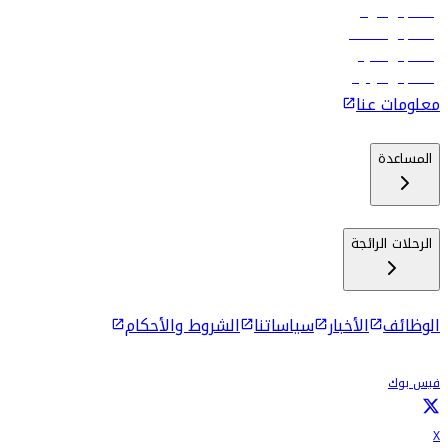
رحلات إلى الرياض
رحلات إلى مسقط
رحلات إلى ماليه
رحلات إلى كولومبو
معلومات عنا
المساعدة
الرحلات الرائجة
الوظائف
الأخبار
سياساتنا
الشروط والأحكام
فيس بوك
X