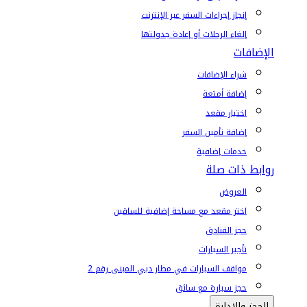
إنجاز إجراءات السفر عبر الإنترنت
إلغاء الرحلات أو إعادة جدولتها
الإضافات
شراء الإضافات
إضافة أمتعة
اختيار مقعد
إضافة تأمين السفر
خدمات إضافية
روابط ذات صلة
العروض
اختر مقعد مع مساحة إضافية للساقين
حجز الفنادق
تأجير السيارات
مواقف السيارات في مطار دبي المبنى رقم 2
حجز سيارة مع سائق
الحجز والإدارة