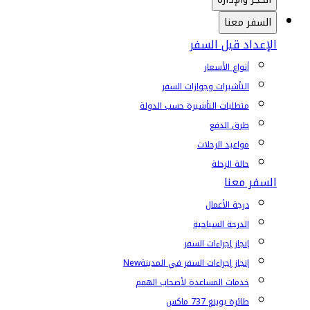
السفر معنا
الإعداد قبل السفر
أنواع الأسعار
التأشيرات وجوازات السفر
متطلبات التأشيرة حسب الدولة
طرق الدفع
مواعيد الرحلات
حالة الرحلة
السفر معنا
درجة الأعمال
الدرجة السياحية
إنجاز إجراءات السفر
إنجاز إجراءات السفر في المدينة
New
خدمات المساعدة لأصحاب الهمم
طائرة بوينغ 737 ماكس