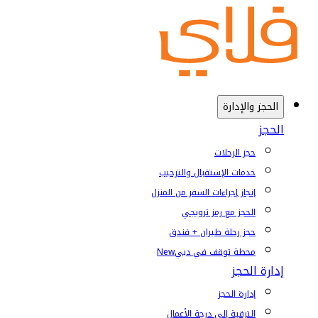
الحجز والإدارة
الحجز
حجز الرحلات
خدمات الإستقبال والترحيب
إنجاز إجراءات السفر من المنزل
الحجز مع رمز ترويجي
حجز رحلة طيران + فندق
محطة توقف في دبي
New
إدارة الحجز
إدارة الحجز
الترقية إلى درجة الأعمال