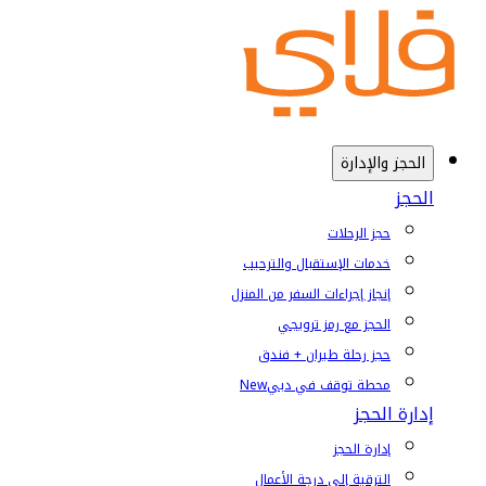
الحجز والإدارة
الحجز
حجز الرحلات
خدمات الإستقبال والترحيب
إنجاز إجراءات السفر من المنزل
الحجز مع رمز ترويجي
حجز رحلة طيران + فندق
محطة توقف في دبي
New
إدارة الحجز
إدارة الحجز
الترقية إلى درجة الأعمال