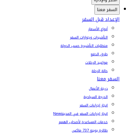
السفر معنا
الإعداد قبل السفر
أنواع الأسعار
التأشيرات وجوازات السفر
متطلبات التأشيرة حسب الدولة
طرق الدفع
مواعيد الرحلات
حالة الرحلة
السفر معنا
درجة الأعمال
الدرجة السياحية
إنجاز إجراءات السفر
إنجاز إجراءات السفر في المدينة
New
خدمات المساعدة لأصحاب الهمم
طائرة بوينغ 737 ماكس