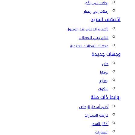
رحلات إلى باكو
رحلات إلى زنجبار
اكتشف المزيد
تأشيرة الدخول عند الوصول
فلاي دبي للعطلات
وجهات العطلات الصيفية
وجهات جديدة
حلب
بوخارا
بنغازي
بانكوك
روابط ذات صلة
أدنى أسعار الرحلات
خارطة المسارات
أفكار السفر
المطارات