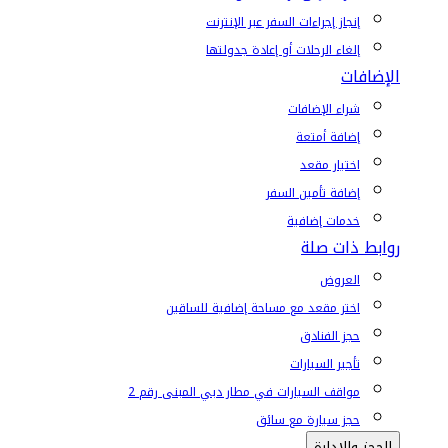
إنجاز إجراءات السفر عبر الإنترنت
إلغاء الرحلات أو إعادة جدولتها
الإضافات
شراء الإضافات
إضافة أمتعة
اختيار مقعد
إضافة تأمين السفر
خدمات إضافية
روابط ذات صلة
العروض
اختر مقعد مع مساحة إضافية للساقين
حجز الفنادق
تأجير السيارات
مواقف السيارات في مطار دبي المبنى رقم 2
حجز سيارة مع سائق
الحجز والإدارة