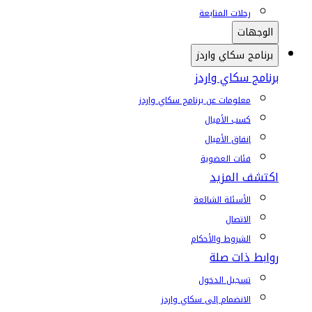
رحلات المتابعة
الوجهات
برنامج سكاي واردز
برنامج سكاي واردز
معلومات عن برنامج سكاي واردز
كسب الأميال
إنفاق الأميال
فئات العضوية
اكتشف المزيد
الأسئلة الشائعة
الاتصال
الشروط والأحكام
روابط ذات صلة
تسجيل الدخول
الانضمام إلى سكاي واردز