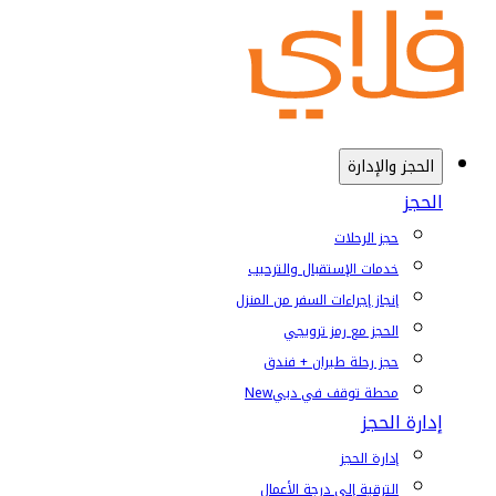
الحجز والإدارة
الحجز
حجز الرحلات
خدمات الإستقبال والترحيب
إنجاز إجراءات السفر من المنزل
الحجز مع رمز ترويجي
حجز رحلة طيران + فندق
محطة توقف في دبي
New
إدارة الحجز
إدارة الحجز
الترقية إلى درجة الأعمال