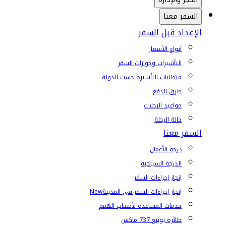
السفر معنا
الإعداد قبل السفر
أنواع الأسعار
التأشيرات وجوازات السفر
متطلبات التأشيرة حسب الدولة
طرق الدفع
مواعيد الرحلات
حالة الرحلة
السفر معنا
درجة الأعمال
الدرجة السياحية
إنجاز إجراءات السفر
إنجاز إجراءات السفر في المدينة
New
خدمات المساعدة لأصحاب الهمم
طائرة بوينغ 737 ماكس