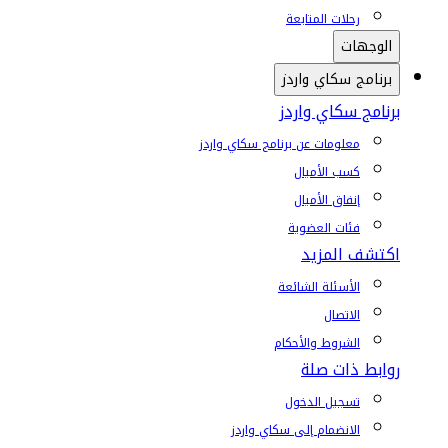
رحلات المتابعة
الوجهات
برنامج سكاي واردز
برنامج سكاي واردز
معلومات عن برنامج سكاي واردز
كسب الأميال
إنفاق الأميال
فئات العضوية
اكتشف المزيد
الأسئلة الشائعة
الاتصال
الشروط والأحكام
روابط ذات صلة
تسجيل الدخول
الانضمام إلى سكاي واردز