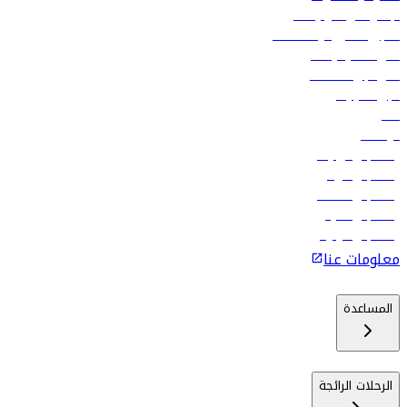
الإعلان على متن رحلاتنا
تسجيل الدخول لوكلاء السفر
أدنى أسعار الرحلات
فلاي دبي للعطلات
تأجير السيارات
فنادق
الوظائف
رحلات إلى تبيليسي
رحلات إلى الرياض
رحلات إلى مسقط
رحلات إلى ماليه
رحلات إلى كولومبو
معلومات عنا
المساعدة
الرحلات الرائجة