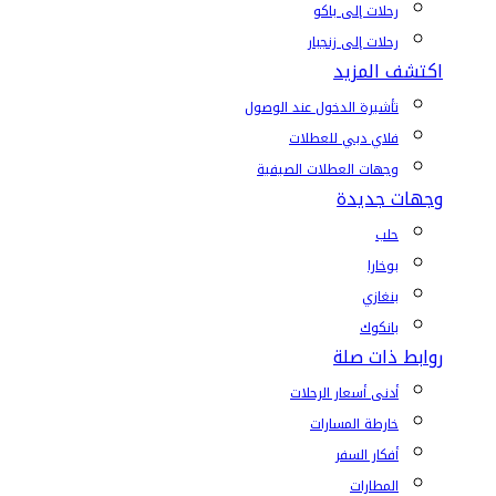
رحلات إلى باكو
رحلات إلى زنجبار
اكتشف المزيد
تأشيرة الدخول عند الوصول
فلاي دبي للعطلات
وجهات العطلات الصيفية
وجهات جديدة
حلب
بوخارا
بنغازي
بانكوك
روابط ذات صلة
أدنى أسعار الرحلات
خارطة المسارات
أفكار السفر
المطارات