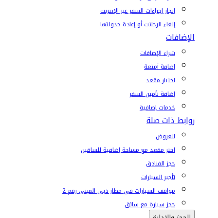
إنجاز إجراءات السفر عبر الإنترنت
إلغاء الرحلات أو إعادة جدولتها
الإضافات
شراء الإضافات
إضافة أمتعة
اختيار مقعد
إضافة تأمين السفر
خدمات إضافية
روابط ذات صلة
العروض
اختر مقعد مع مساحة إضافية للساقين
حجز الفنادق
تأجير السيارات
مواقف السيارات في مطار دبي المبنى رقم 2
حجز سيارة مع سائق
الحجز والإدارة