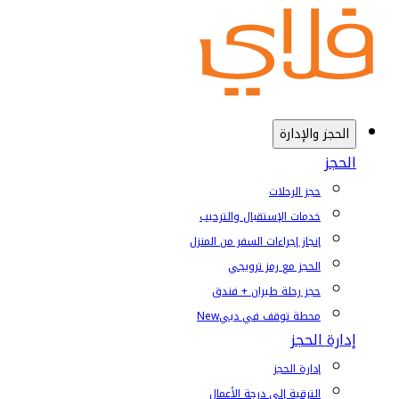
الحجز والإدارة
الحجز
حجز الرحلات
خدمات الإستقبال والترحيب
إنجاز إجراءات السفر من المنزل
الحجز مع رمز ترويجي
حجز رحلة طيران + فندق
محطة توقف في دبي
New
إدارة الحجز
إدارة الحجز
الترقية إلى درجة الأعمال