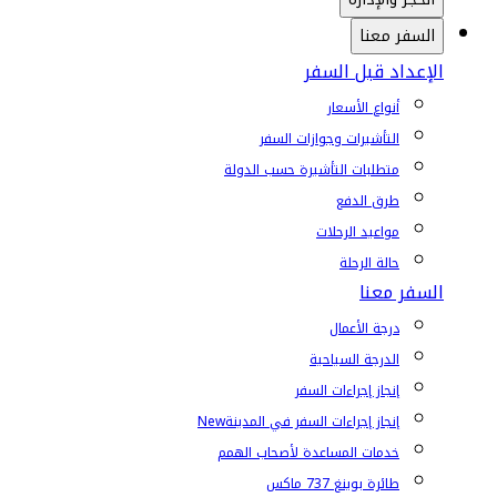
السفر معنا
الإعداد قبل السفر
أنواع الأسعار
التأشيرات وجوازات السفر
متطلبات التأشيرة حسب الدولة
طرق الدفع
مواعيد الرحلات
حالة الرحلة
السفر معنا
درجة الأعمال
الدرجة السياحية
إنجاز إجراءات السفر
إنجاز إجراءات السفر في المدينة
New
خدمات المساعدة لأصحاب الهمم
طائرة بوينغ 737 ماكس