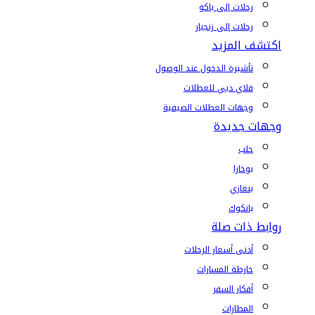
رحلات إلى باكو
رحلات إلى زنجبار
اكتشف المزيد
تأشيرة الدخول عند الوصول
فلاي دبي للعطلات
وجهات العطلات الصيفية
وجهات جديدة
حلب
بوخارا
بنغازي
بانكوك
روابط ذات صلة
أدنى أسعار الرحلات
خارطة المسارات
أفكار السفر
المطارات