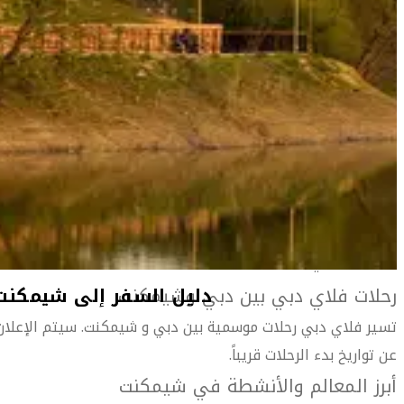
المعلومات الخاصة بالمطار
أهلاً بك في شيمكنت
مدينة نابضة بالحياة تقع في جنوب كازاخستان، وتشتم فيها
بوضوح عبق آسيا الوسطى نظراً لقربها من دول أوزبكستان
وطاجيكستان وقيرغيزستان المجاورة.
تضم شيمكنت بين جنباتها مزيجاً من كل شيء. فمن عراقة الماضي
تشاهد المساجد الجميلة والأضرحة والأسواق المحلية الصاخبة
والأنهار والجبال والبراري والصروح الأثرية، ناهيك عن معالم
الحداثة الحالية.
رحلات فلاي دبي بين دبي وشيمكنت
تسير فلاي دبي رحلات موسمية بين دبي و شيمكنت. سيتم الإعلان
عن تواريخ بدء الرحلات قريباً.
أبرز المعالم والأنشطة في شيمكنت