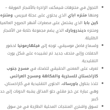
التجول في متنزهات شيمكنت الزاخرة بالأشجار المورقة –
ومنها
متنزه اباي
الذي يحتوي على عجلة فيريس،
ومتنزه
كين بابا
الذي يشتمل على مصغرات أشهر الصروح العالمية
ومتنزه
ديندروبارك
الذي يضم مجموعة خلابة من الأشجار
الظليلة.
ولسماع فاصل موسيقي، توجه إلى
فيلهارمونيا
لحضور
الحفلات وإلى متحف جديد تم تشييده على شكل يورت
التقليدية.
تعرف على المعنى الحقيقي للضحك في
مسرح جنوب
كازاخستان للسخرية والفكاهة ومسرح العرائس
.
تلذذ بتناول
باورساك
، الحلوى التقليدية في كازاخستان،
وهي عبارة عن خبز مقلي حلو المذاق يشبه الدونات إلى حد
كبير
تسوق واشتري المنتجات المحلية الطازجة في من سوق