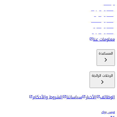
الوظائف
رحلات إلى تبيليسي
رحلات إلى الرياض
رحلات إلى مسقط
رحلات إلى ماليه
رحلات إلى كولومبو
معلومات عنا
المساعدة
الرحلات الرائجة
الوظائف
الأخبار
سياساتنا
الشروط والأحكام
فيس بوك