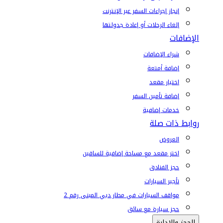
إنجاز إجراءات السفر عبر الإنترنت
إلغاء الرحلات أو إعادة جدولتها
الإضافات
شراء الإضافات
إضافة أمتعة
اختيار مقعد
إضافة تأمين السفر
خدمات إضافية
روابط ذات صلة
العروض
اختر مقعد مع مساحة إضافية للساقين
حجز الفنادق
تأجير السيارات
مواقف السيارات في مطار دبي المبنى رقم 2
حجز سيارة مع سائق
الحجز والإدارة