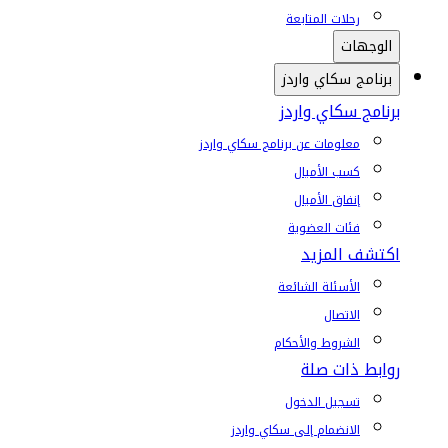
رحلات المتابعة
الوجهات
برنامج سكاي واردز
برنامج سكاي واردز
معلومات عن برنامج سكاي واردز
كسب الأميال
إنفاق الأميال
فئات العضوية
اكتشف المزيد
الأسئلة الشائعة
الاتصال
الشروط والأحكام
روابط ذات صلة
تسجيل الدخول
الانضمام إلى سكاي واردز