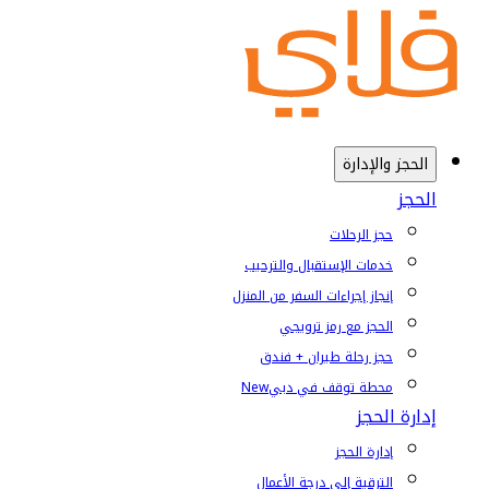
الحجز والإدارة
الحجز
حجز الرحلات
خدمات الإستقبال والترحيب
إنجاز إجراءات السفر من المنزل
الحجز مع رمز ترويجي
حجز رحلة طيران + فندق
محطة توقف في دبي
New
إدارة الحجز
إدارة الحجز
الترقية إلى درجة الأعمال