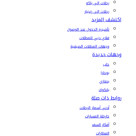
رحلات إلى باكو
رحلات إلى زنجبار
اكتشف المزيد
تأشيرة الدخول عند الوصول
فلاي دبي للعطلات
وجهات العطلات الصيفية
وجهات جديدة
حلب
بوخارا
بنغازي
بانكوك
روابط ذات صلة
أدنى أسعار الرحلات
خارطة المسارات
أفكار السفر
المطارات