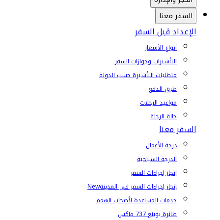
السفر معنا
الإعداد قبل السفر
أنواع الأسعار
التأشيرات وجوازات السفر
متطلبات التأشيرة حسب الدولة
طرق الدفع
مواعيد الرحلات
حالة الرحلة
السفر معنا
درجة الأعمال
الدرجة السياحية
إنجاز إجراءات السفر
إنجاز إجراءات السفر في المدينة
New
خدمات المساعدة لأصحاب الهمم
طائرة بوينغ 737 ماكس