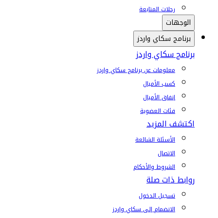
رحلات المتابعة
الوجهات
برنامج سكاي واردز
برنامج سكاي واردز
معلومات عن برنامج سكاي واردز
كسب الأميال
إنفاق الأميال
فئات العضوية
اكتشف المزيد
الأسئلة الشائعة
الاتصال
الشروط والأحكام
روابط ذات صلة
تسجيل الدخول
الانضمام إلى سكاي واردز