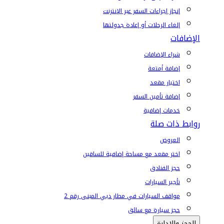
إنجاز إجراءات السفر عبر الإنترنت
إلغاء الرحلات أو إعادة جدولتها
الإضافات
شراء الإضافات
إضافة أمتعة
اختيار مقعد
إضافة تأمين السفر
خدمات إضافية
روابط ذات صلة
العروض
اختر مقعد مع مساحة إضافية للساقين
حجز الفنادق
تأجير السيارات
مواقف السيارات في مطار دبي المبنى رقم 2
حجز سيارة مع سائق
الحجز والإدارة