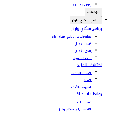
رحلات المتابعة
الوجهات
برنامج سكاي واردز
برنامج سكاي واردز
معلومات عن برنامج سكاي واردز
كسب الأميال
إنفاق الأميال
فئات العضوية
اكتشف المزيد
الأسئلة الشائعة
الاتصال
الشروط والأحكام
روابط ذات صلة
تسجيل الدخول
الانضمام إلى سكاي واردز