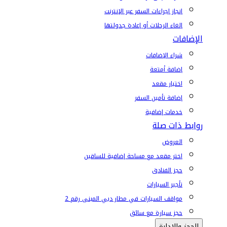
إنجاز إجراءات السفر عبر الإنترنت
إلغاء الرحلات أو إعادة جدولتها
الإضافات
شراء الإضافات
إضافة أمتعة
اختيار مقعد
إضافة تأمين السفر
خدمات إضافية
روابط ذات صلة
العروض
اختر مقعد مع مساحة إضافية للساقين
حجز الفنادق
تأجير السيارات
مواقف السيارات في مطار دبي المبنى رقم 2
حجز سيارة مع سائق
الحجز والإدارة