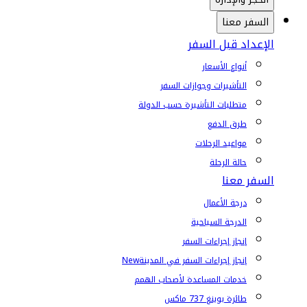
السفر معنا
الإعداد قبل السفر
أنواع الأسعار
التأشيرات وجوازات السفر
متطلبات التأشيرة حسب الدولة
طرق الدفع
مواعيد الرحلات
حالة الرحلة
السفر معنا
درجة الأعمال
الدرجة السياحية
إنجاز إجراءات السفر
إنجاز إجراءات السفر في المدينة
New
خدمات المساعدة لأصحاب الهمم
طائرة بوينغ 737 ماكس