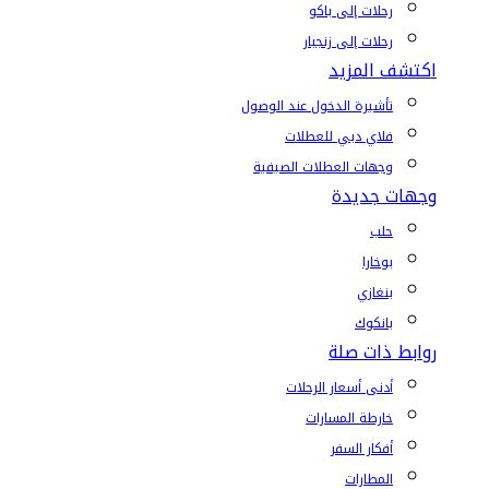
رحلات إلى باكو
رحلات إلى زنجبار
اكتشف المزيد
تأشيرة الدخول عند الوصول
فلاي دبي للعطلات
وجهات العطلات الصيفية
وجهات جديدة
حلب
بوخارا
بنغازي
بانكوك
روابط ذات صلة
أدنى أسعار الرحلات
خارطة المسارات
أفكار السفر
المطارات