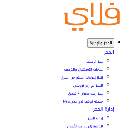
الحجز والإدارة
الحجز
حجز الرحلات
خدمات الإستقبال والترحيب
إنجاز إجراءات السفر من المنزل
الحجز مع رمز ترويجي
حجز رحلة طيران + فندق
محطة توقف في دبي
New
إدارة الحجز
إدارة الحجز
الترقية إلى درجة الأعمال