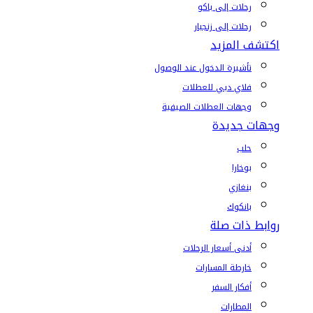
رحلات إلى باكو
رحلات إلى زنجبار
اكتشف المزيد
تأشيرة الدخول عند الوصول
فلاي دبي للعطلات
وجهات العطلات الصيفية
وجهات جديدة
حلب
بوخارا
بنغازي
بانكوك
روابط ذات صلة
أدنى أسعار الرحلات
خارطة المسارات
أفكار السفر
المطارات