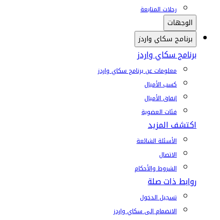
رحلات المتابعة
الوجهات
برنامج سكاي واردز
برنامج سكاي واردز
معلومات عن برنامج سكاي واردز
كسب الأميال
إنفاق الأميال
فئات العضوية
اكتشف المزيد
الأسئلة الشائعة
الاتصال
الشروط والأحكام
روابط ذات صلة
تسجيل الدخول
الانضمام إلى سكاي واردز