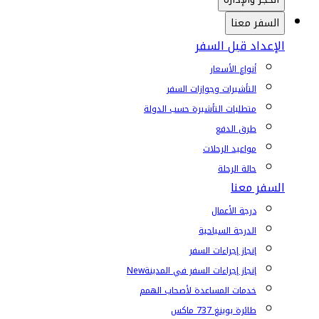
السفر معنا
الإعداد قبل السفر
أنواع الأسعار
التأشيرات وجوازات السفر
متطلبات التأشيرة حسب الدولة
طرق الدفع
مواعيد الرحلات
حالة الرحلة
السفر معنا
درجة الأعمال
الدرجة السياحية
إنجاز إجراءات السفر
إنجاز إجراءات السفر في المدينة
New
خدمات المساعدة لأصحاب الهمم
طائرة بوينغ 737 ماكس