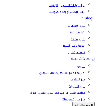
إنجاز إجراءات السفر عبر الإنترنت
إلغاء الرحلات أو إعادة جدولتها
الإضافات
شراء الإضافات
إضافة أمتعة
اختيار مقعد
إضافة تأمين السفر
خدمات إضافية
روابط ذات صلة
العروض
اختر مقعد مع مساحة إضافية للساقين
حجز الفنادق
تأجير السيارات
مواقف السيارات في مطار دبي المبنى رقم 2
حجز سيارة مع سائق
الحجز والإدارة