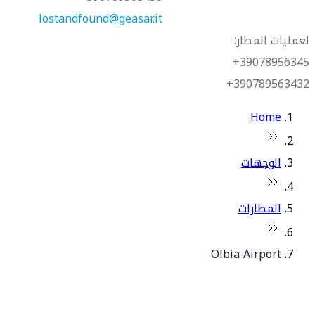
lostandfound@geasar.it
لعمليات المطار:
39078956345+
390789563432+
Home
الوجهات
المطارات
Olbia Airport