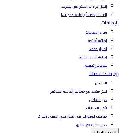
إنجاز إجراءات السفر عبر الإنترنت
إلغاء الرحلات أو إعادة جدولتها
الإضافات
شراء الإضافات
إضافة أمتعة
اختيار مقعد
إضافة تأمين السفر
خدمات إضافية
روابط ذات صلة
العروض
اختر مقعد مع مساحة إضافية للساقين
حجز الفنادق
تأجير السيارات
مواقف السيارات في مطار دبي المبنى رقم 2
حجز سيارة مع سائق
الحجز والإدارة