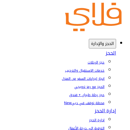
الحجز والإدارة
الحجز
حجز الرحلات
خدمات الإستقبال والترحيب
إنجاز إجراءات السفر من المنزل
الحجز مع رمز ترويجي
حجز رحلة طيران + فندق
محطة توقف في دبي
New
إدارة الحجز
إدارة الحجز
الترقية إلى درجة الأعمال