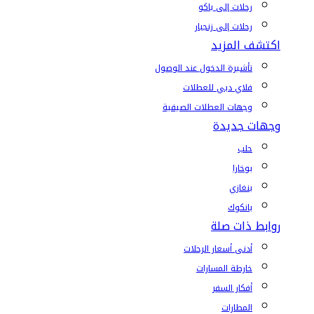
رحلات إلى باكو
رحلات إلى زنجبار
اكتشف المزيد
تأشيرة الدخول عند الوصول
فلاي دبي للعطلات
وجهات العطلات الصيفية
وجهات جديدة
حلب
بوخارا
بنغازي
بانكوك
روابط ذات صلة
أدنى أسعار الرحلات
خارطة المسارات
أفكار السفر
المطارات