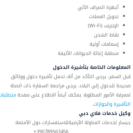
أجهزة الصراف الآلي
تحويل العملات
الإنترنت (Wi-Fi)
نقاط الشحن
إسعافات أولية
منطقة إغاثة الحيوانات الأليفة
المعلومات الخاصة بتأشيرة الدخول
قبل السفر، يرجى التأكد من أنك تحمل تأشيرة دخول ووثائق
صحيحة للدخول إلى البلاد. يرجى مراجعة السفارة ذات الصلة
لمعرفة الأمور المطلوبة. يمكنك أيضاً الاطلاع على صفحة
متطلبات
التأشيرة والجوازات
.
وكيل خدمات فلاي دبي
جيسار لخدمات المناولة الأرضية
للاستفسارات حول الأمتعة:
390789563456+