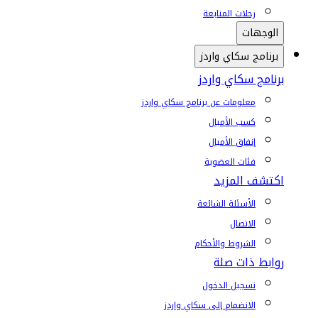
رحلات المتابعة
الوجهات
برنامج سكاي واردز
برنامج سكاي واردز
معلومات عن برنامج سكاي واردز
كسب الأميال
إنفاق الأميال
فئات العضوية
اكتشف المزيد
الأسئلة الشائعة
الاتصال
الشروط والأحكام
روابط ذات صلة
تسجيل الدخول
الانضمام إلى سكاي واردز