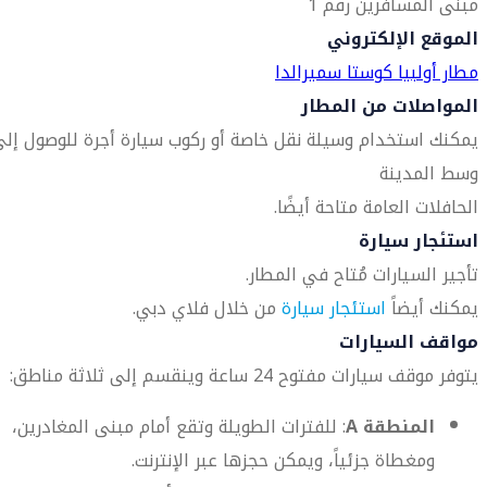
مبنى المسافرين رقم 1
الموقع الإلكتروني
مطار أولبيا كوستا سميرالدا
المواصلات من المطار
يمكنك استخدام وسيلة نقل خاصة أو ركوب سيارة أجرة للوصول إل
وسط المدينة
الحافلات العامة متاحة أيضًا.
استئجار سيارة
تأجير السيارات مُتاح في المطار.
يمكنك أيضاً
استئجار سيارة
من خلال فلاي دبي.
مواقف السيارات
يتوفر موقف سيارات مفتوح 24 ساعة وينقسم إلى ثلاثة مناطق:
المنطقة A
: للفترات الطويلة وتقع أمام مبنى المغادرين،
ومغطاة جزئياً، ويمكن حجزها عبر الإنترنت.