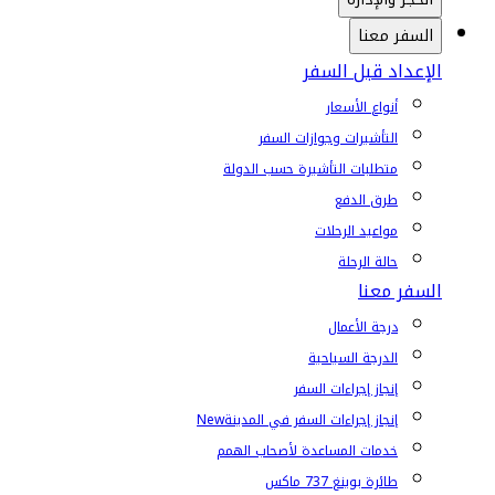
السفر معنا
الإعداد قبل السفر
أنواع الأسعار
التأشيرات وجوازات السفر
متطلبات التأشيرة حسب الدولة
طرق الدفع
مواعيد الرحلات
حالة الرحلة
السفر معنا
درجة الأعمال
الدرجة السياحية
إنجاز إجراءات السفر
إنجاز إجراءات السفر في المدينة
New
خدمات المساعدة لأصحاب الهمم
طائرة بوينغ 737 ماكس