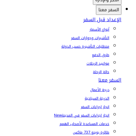
السفر معنا
الإعداد قبل السفر
أنواع الأسعار
التأشيرات وجوازات السفر
متطلبات التأشيرة حسب الدولة
طرق الدفع
مواعيد الرحلات
حالة الرحلة
السفر معنا
درجة الأعمال
الدرجة السياحية
إنجاز إجراءات السفر
إنجاز إجراءات السفر في المدينة
New
خدمات المساعدة لأصحاب الهمم
طائرة بوينغ 737 ماكس