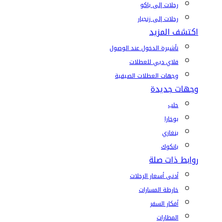
رحلات إلى باكو
رحلات إلى زنجبار
اكتشف المزيد
تأشيرة الدخول عند الوصول
فلاي دبي للعطلات
وجهات العطلات الصيفية
وجهات جديدة
حلب
بوخارا
بنغازي
بانكوك
روابط ذات صلة
أدنى أسعار الرحلات
خارطة المسارات
أفكار السفر
المطارات