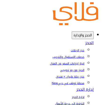
الحجز والإدارة
الحجز
حجز الرحلات
خدمات الإستقبال والترحيب
إنجاز إجراءات السفر من المنزل
الحجز مع رمز ترويجي
حجز رحلة طيران + فندق
محطة توقف في دبي
New
إدارة الحجز
إدارة الحجز
الترقية إلى درجة الأعمال