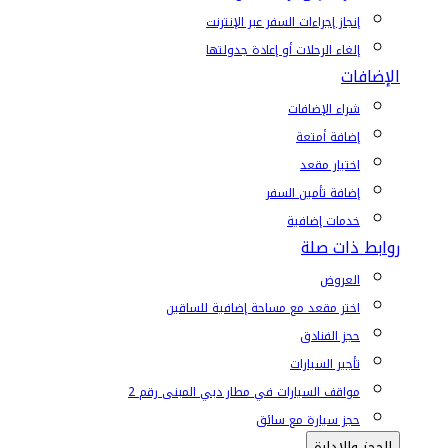
إنجاز إجراءات السفر عبر الإنترنت
إلغاء الرحلات أو إعادة جدولتها
الإضافات
شراء الإضافات
إضافة أمتعة
اختيار مقعد
إضافة تأمين السفر
خدمات إضافية
روابط ذات صلة
العروض
اختر مقعد مع مساحة إضافية للساقين
حجز الفنادق
تأجير السيارات
مواقف السيارات في مطار دبي المبنى رقم 2
حجز سيارة مع سائق
الحجز والإدارة