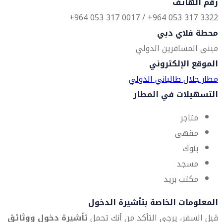
رقم الهاتف
3322 317 053 964+ / 0017 317 053 964+
محطة فلاي دبي
مبنى المسافرين الدولي
الموقع الإلكتروني
مطار جلال طالباني الدولي
التسهيلات في المطار
متاجر
مقهى
بنوك
مسجد
مكتب بريد
المعلومات الخاصة بتأشيرة الدخول
قبل السفر، يرجى التأكد من أنك تحمل
تأشيرة دخول ووثائق