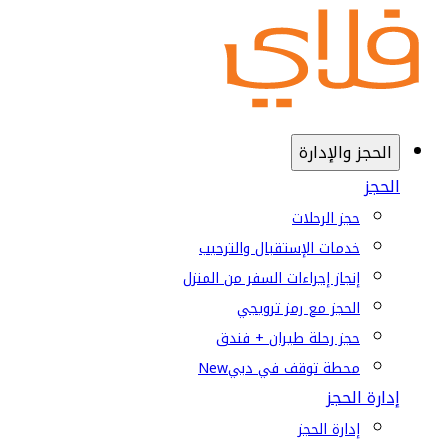
الحجز والإدارة
الحجز
حجز الرحلات
خدمات الإستقبال والترحيب
إنجاز إجراءات السفر من المنزل
الحجز مع رمز ترويجي
حجز رحلة طيران + فندق
محطة توقف في دبي
New
إدارة الحجز
إدارة الحجز