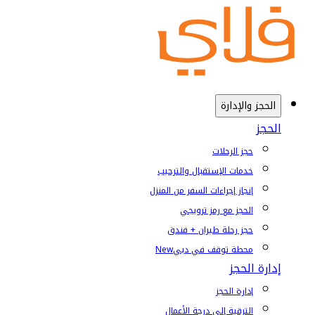
الحجز والإدارة
الحجز
حجز الرحلات
خدمات الإستقبال والترحيب
إنجاز إجراءات السفر من المنزل
الحجز مع رمز ترويجي
حجز رحلة طيران + فندق
محطة توقف في دبي
New
إدارة الحجز
إدارة الحجز
الترقية إلى درجة الأعمال