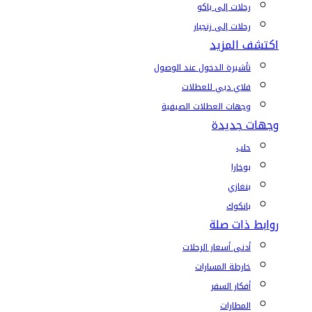
رحلات إلى باكو
رحلات إلى زنجبار
اكتشف المزيد
تأشيرة الدخول عند الوصول
فلاي دبي للعطلات
وجهات العطلات الصيفية
وجهات جديدة
حلب
بوخارا
بنغازي
بانكوك
روابط ذات صلة
أدنى أسعار الرحلات
خارطة المسارات
أفكار السفر
المطارات