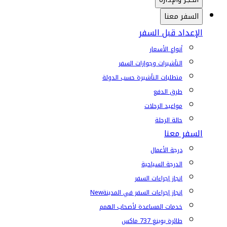
السفر معنا
الإعداد قبل السفر
أنواع الأسعار
التأشيرات وجوازات السفر
متطلبات التأشيرة حسب الدولة
طرق الدفع
مواعيد الرحلات
حالة الرحلة
السفر معنا
درجة الأعمال
الدرجة السياحية
إنجاز إجراءات السفر
إنجاز إجراءات السفر في المدينة
New
خدمات المساعدة لأصحاب الهمم
طائرة بوينغ 737 ماكس