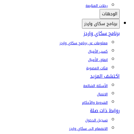
رحلات المتابعة
الوجهات
برنامج سكاي واردز
برنامج سكاي واردز
معلومات عن برنامج سكاي واردز
كسب الأميال
إنفاق الأميال
فئات العضوية
اكتشف المزيد
الأسئلة الشائعة
الاتصال
الشروط والأحكام
روابط ذات صلة
تسجيل الدخول
الانضمام إلى سكاي واردز