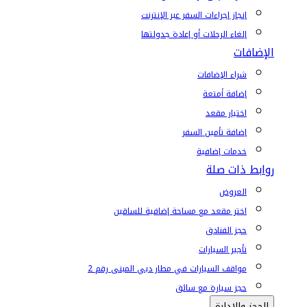
إنجاز إجراءات السفر عبر الإنترنت
إلغاء الرحلات أو إعادة جدولتها
الإضافات
شراء الإضافات
إضافة أمتعة
اختيار مقعد
إضافة تأمين السفر
خدمات إضافية
روابط ذات صلة
العروض
اختر مقعد مع مساحة إضافية للساقين
حجز الفنادق
تأجير السيارات
مواقف السيارات في مطار دبي المبنى رقم 2
حجز سيارة مع سائق
الحجز والإدارة