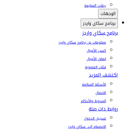
رحلات المتابعة
الوجهات
برنامج سكاي واردز
برنامج سكاي واردز
معلومات عن برنامج سكاي واردز
كسب الأميال
إنفاق الأميال
فئات العضوية
اكتشف المزيد
الأسئلة الشائعة
الاتصال
الشروط والأحكام
روابط ذات صلة
تسجيل الدخول
الانضمام إلى سكاي واردز