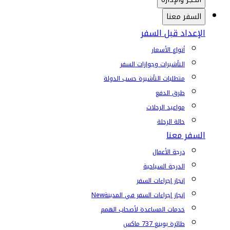
السفر معنا
الإعداد قبل السفر
أنواع الأسعار
التأشيرات وجوازات السفر
متطلبات التأشيرة حسب الدولة
طرق الدفع
مواعيد الرحلات
حالة الرحلة
السفر معنا
درجة الأعمال
الدرجة السياحية
إنجاز إجراءات السفر
إنجاز إجراءات السفر في المدينة
New
خدمات المساعدة لأصحاب الهمم
طائرة بوينغ 737 ماكس