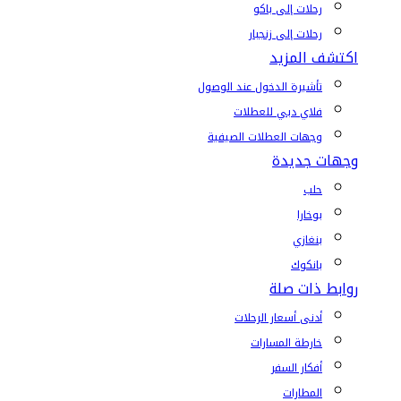
رحلات إلى باكو
رحلات إلى زنجبار
اكتشف المزيد
تأشيرة الدخول عند الوصول
فلاي دبي للعطلات
وجهات العطلات الصيفية
وجهات جديدة
حلب
بوخارا
بنغازي
بانكوك
روابط ذات صلة
أدنى أسعار الرحلات
خارطة المسارات
أفكار السفر
المطارات