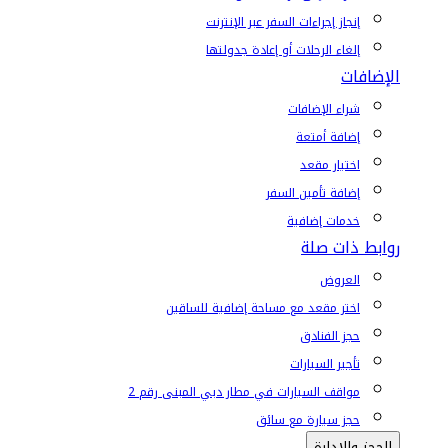
إنجاز إجراءات السفر عبر الإنترنت
إلغاء الرحلات أو إعادة جدولتها
الإضافات
شراء الإضافات
إضافة أمتعة
اختيار مقعد
إضافة تأمين السفر
خدمات إضافية
روابط ذات صلة
العروض
اختر مقعد مع مساحة إضافية للساقين
حجز الفنادق
تأجير السيارات
مواقف السيارات في مطار دبي المبنى رقم 2
حجز سيارة مع سائق
الحجز والإدارة