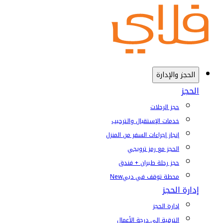
الحجز والإدارة
الحجز
حجز الرحلات
خدمات الإستقبال والترحيب
إنجاز إجراءات السفر من المنزل
الحجز مع رمز ترويجي
حجز رحلة طيران + فندق
محطة توقف في دبي
New
إدارة الحجز
إدارة الحجز
الترقية إلى درجة الأعمال