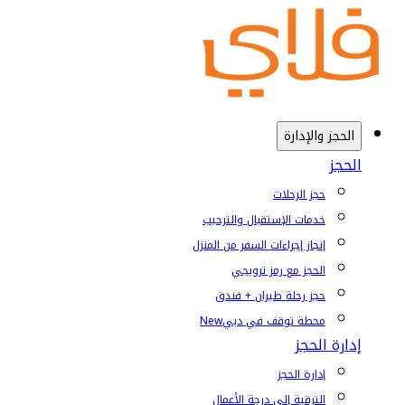
الحجز والإدارة
الحجز
حجز الرحلات
خدمات الإستقبال والترحيب
إنجاز إجراءات السفر من المنزل
الحجز مع رمز ترويجي
حجز رحلة طيران + فندق
محطة توقف في دبي
New
إدارة الحجز
إدارة الحجز
الترقية إلى درجة الأعمال