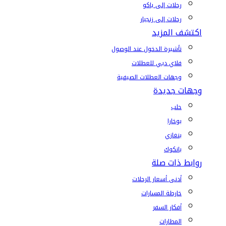
رحلات إلى باكو
رحلات إلى زنجبار
اكتشف المزيد
تأشيرة الدخول عند الوصول
فلاي دبي للعطلات
وجهات العطلات الصيفية
وجهات جديدة
حلب
بوخارا
بنغازي
بانكوك
روابط ذات صلة
أدنى أسعار الرحلات
خارطة المسارات
أفكار السفر
المطارات