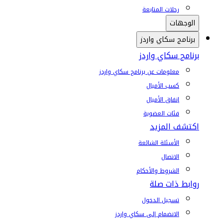
رحلات المتابعة
الوجهات
برنامج سكاي واردز
برنامج سكاي واردز
معلومات عن برنامج سكاي واردز
كسب الأميال
إنفاق الأميال
فئات العضوية
اكتشف المزيد
الأسئلة الشائعة
الاتصال
الشروط والأحكام
روابط ذات صلة
تسجيل الدخول
الانضمام إلى سكاي واردز