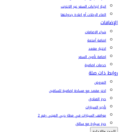
إنجاز إجراءات السفر عبر الإنترنت
إلغاء الرحلات أو إعادة جدولتها
الإضافات
شراء الإضافات
إضافة أمتعة
اختيار مقعد
إضافة تأمين السفر
خدمات إضافية
روابط ذات صلة
العروض
اختر مقعد مع مساحة إضافية للساقين
حجز الفنادق
تأجير السيارات
مواقف السيارات في مطار دبي المبنى رقم 2
حجز سيارة مع سائق
الحجز والإدارة