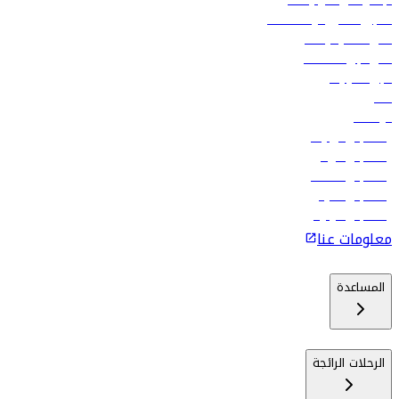
الإعلان على متن رحلاتنا
تسجيل الدخول لوكلاء السفر
أدنى أسعار الرحلات
فلاي دبي للعطلات
تأجير السيارات
فنادق
الوظائف
رحلات إلى تبيليسي
رحلات إلى الرياض
رحلات إلى مسقط
رحلات إلى ماليه
رحلات إلى كولومبو
معلومات عنا
المساعدة
الرحلات الرائجة