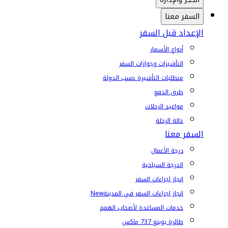
السفر معنا
الإعداد قبل السفر
أنواع الأسعار
التأشيرات وجوازات السفر
متطلبات التأشيرة حسب الدولة
طرق الدفع
مواعيد الرحلات
حالة الرحلة
السفر معنا
درجة الأعمال
الدرجة السياحية
إنجاز إجراءات السفر
إنجاز إجراءات السفر في المدينة
New
خدمات المساعدة لأصحاب الهمم
طائرة بوينغ 737 ماكس