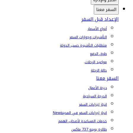
السفر معنا
الإعداد قبل السفر
أنواع الأسعار
التأشيرات وجوازات السفر
متطلبات التأشيرة حسب الدولة
طرق الدفع
مواعيد الرحلات
حالة الرحلة
السفر معنا
درجة الأعمال
الدرجة السياحية
إنجاز إجراءات السفر
إنجاز إجراءات السفر في المدينة
New
خدمات المساعدة لأصحاب الهمم
طائرة بوينغ 737 ماكس