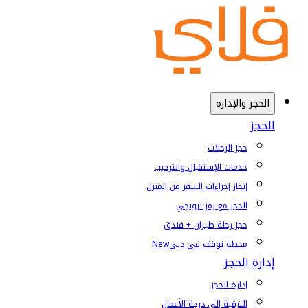
الحجز والإدارة
الحجز
حجز الرحلات
خدمات الإستقبال والترحيب
إنجاز إجراءات السفر من المنزل
الحجز مع رمز ترويجي
حجز رحلة طيران + فندق
محطة توقف في دبي
New
إدارة الحجز
إدارة الحجز
الترقية إلى درجة الأعمال