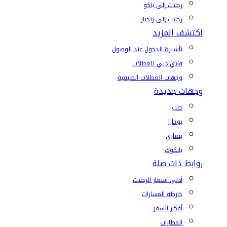
رحلات إلى باكو
رحلات إلى زنجبار
اكتشف المزيد
تأشيرة الدخول عند الوصول
فلاي دبي للعطلات
وجهات العطلات الصيفية
وجهات جديدة
حلب
بوخارا
بنغازي
بانكوك
روابط ذات صلة
أدنى أسعار الرحلات
خارطة المسارات
أفكار السفر
المطارات