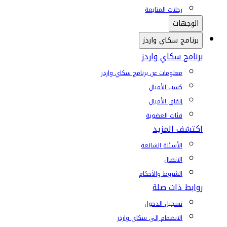
رحلات المتابعة
الوجهات
برنامج سكاي واردز
برنامج سكاي واردز
معلومات عن برنامج سكاي واردز
كسب الأميال
إنفاق الأميال
فئات العضوية
اكتشف المزيد
الأسئلة الشائعة
الاتصال
الشروط والأحكام
روابط ذات صلة
تسجيل الدخول
الانضمام إلى سكاي واردز