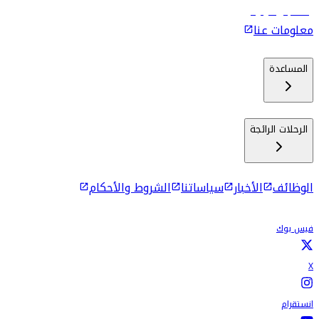
رحلات إلى كولومبو
معلومات عنا
المساعدة
الرحلات الرائجة
الوظائف
الأخبار
سياساتنا
الشروط والأحكام
فيس بوك
X
انستقرام