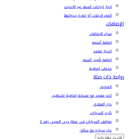
إنجاز إجراءات السفر عبر الإنترنت
إلغاء الرحلات أو إعادة جدولتها
الإضافات
شراء الإضافات
إضافة أمتعة
اختيار مقعد
إضافة تأمين السفر
خدمات إضافية
روابط ذات صلة
العروض
اختر مقعد مع مساحة إضافية للساقين
حجز الفنادق
تأجير السيارات
مواقف السيارات في مطار دبي المبنى رقم 2
حجز سيارة مع سائق
الحجز والإدارة