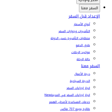
السفر معنا
الإعداد قبل السفر
أنواع الأسعار
التأشيرات وجوازات السفر
متطلبات التأشيرة حسب الدولة
طرق الدفع
مواعيد الرحلات
حالة الرحلة
السفر معنا
درجة الأعمال
الدرجة السياحية
إنجاز إجراءات السفر
إنجاز إجراءات السفر في المدينة
New
خدمات المساعدة لأصحاب الهمم
طائرة بوينغ 737 ماكس