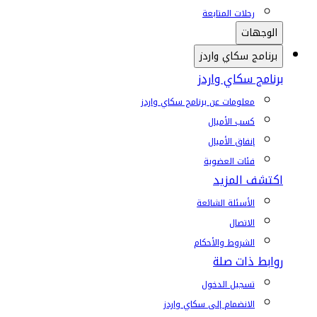
رحلات المتابعة
الوجهات
برنامج سكاي واردز
برنامج سكاي واردز
معلومات عن برنامج سكاي واردز
كسب الأميال
إنفاق الأميال
فئات العضوية
اكتشف المزيد
الأسئلة الشائعة
الاتصال
الشروط والأحكام
روابط ذات صلة
تسجيل الدخول
الانضمام إلى سكاي واردز