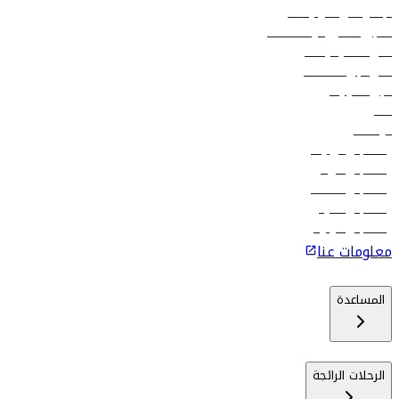
الإعلان على متن رحلاتنا
تسجيل الدخول لوكلاء السفر
أدنى أسعار الرحلات
فلاي دبي للعطلات
تأجير السيارات
فنادق
الوظائف
رحلات إلى تبيليسي
رحلات إلى الرياض
رحلات إلى مسقط
رحلات إلى ماليه
رحلات إلى كولومبو
معلومات عنا
المساعدة
الرحلات الرائجة