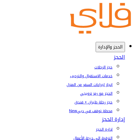
الحجز والإدارة
الحجز
حجز الرحلات
خدمات الإستقبال والترحيب
إنجاز إجراءات السفر من المنزل
الحجز مع رمز ترويجي
حجز رحلة طيران + فندق
محطة توقف في دبي
New
إدارة الحجز
إدارة الحجز
الترقية إلى درجة الأعمال