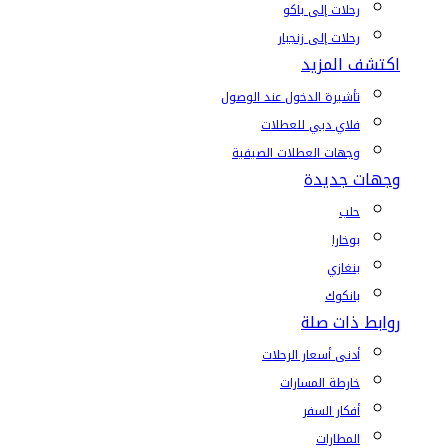
رحلات إلى باكو
رحلات إلى زنجبار
اكتشف المزيد
تأشيرة الدخول عند الوصول
فلاي دبي للعطلات
وجهات العطلات الصيفية
وجهات جديدة
حلب
بوخارا
بنغازي
بانكوك
روابط ذات صلة
أدنى أسعار الرحلات
خارطة المسارات
أفكار السفر
المطارات