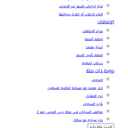
إنجاز إجراءات السفر عبر الإنترنت
إلغاء الرحلات أو إعادة جدولتها
الإضافات
شراء الإضافات
إضافة أمتعة
اختيار مقعد
إضافة تأمين السفر
خدمات إضافية
روابط ذات صلة
العروض
اختر مقعد مع مساحة إضافية للساقين
حجز الفنادق
تأجير السيارات
مواقف السيارات في مطار دبي المبنى رقم 2
حجز سيارة مع سائق
الحجز والإدارة