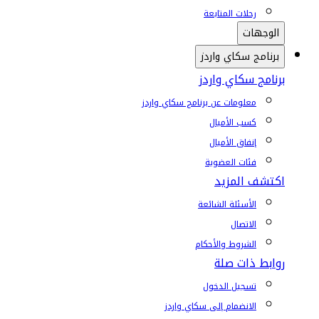
رحلات المتابعة
الوجهات
برنامج سكاي واردز
برنامج سكاي واردز
معلومات عن برنامج سكاي واردز
كسب الأميال
إنفاق الأميال
فئات العضوية
اكتشف المزيد
الأسئلة الشائعة
الاتصال
الشروط والأحكام
روابط ذات صلة
تسجيل الدخول
الانضمام إلى سكاي واردز