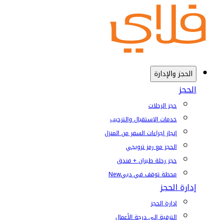
الحجز والإدارة
الحجز
حجز الرحلات
خدمات الإستقبال والترحيب
إنجاز إجراءات السفر من المنزل
الحجز مع رمز ترويجي
حجز رحلة طيران + فندق
محطة توقف في دبي
New
إدارة الحجز
إدارة الحجز
الترقية إلى درجة الأعمال