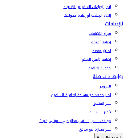
إنجاز إجراءات السفر عبر الإنترنت
إلغاء الرحلات أو إعادة جدولتها
الإضافات
شراء الإضافات
إضافة أمتعة
اختيار مقعد
إضافة تأمين السفر
خدمات إضافية
روابط ذات صلة
العروض
اختر مقعد مع مساحة إضافية للساقين
حجز الفنادق
تأجير السيارات
مواقف السيارات في مطار دبي المبنى رقم 2
حجز سيارة مع سائق
الحجز والإدارة