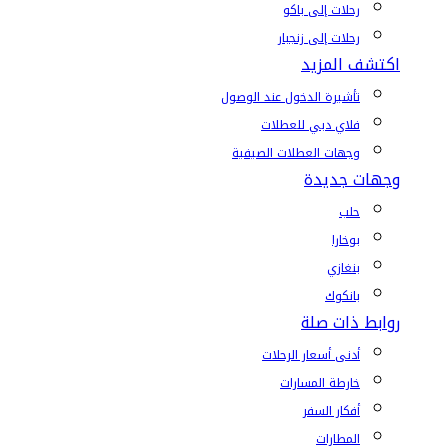
رحلات إلى باكو
رحلات إلى زنجبار
اكتشف المزيد
تأشيرة الدخول عند الوصول
فلاي دبي للعطلات
وجهات العطلات الصيفية
وجهات جديدة
حلب
بوخارا
بنغازي
بانكوك
روابط ذات صلة
أدنى أسعار الرحلات
خارطة المسارات
أفكار السفر
المطارات