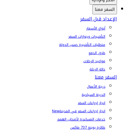
السفر معنا
الإعداد قبل السفر
أنواع الأسعار
التأشيرات وجوازات السفر
متطلبات التأشيرة حسب الدولة
طرق الدفع
مواعيد الرحلات
حالة الرحلة
السفر معنا
درجة الأعمال
الدرجة السياحية
إنجاز إجراءات السفر
إنجاز إجراءات السفر في المدينة
New
خدمات المساعدة لأصحاب الهمم
طائرة بوينغ 737 ماكس