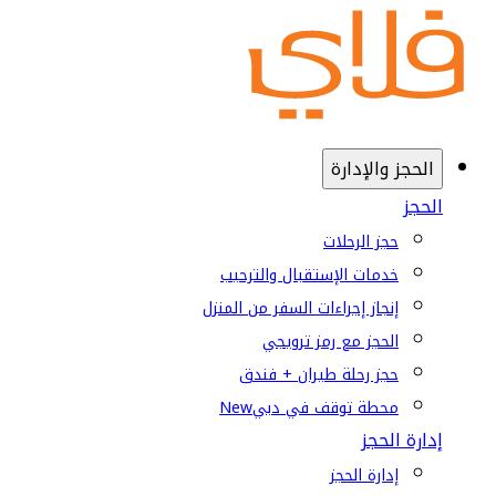
الحجز والإدارة
الحجز
حجز الرحلات
خدمات الإستقبال والترحيب
إنجاز إجراءات السفر من المنزل
الحجز مع رمز ترويجي
حجز رحلة طيران + فندق
محطة توقف في دبي
New
إدارة الحجز
إدارة الحجز