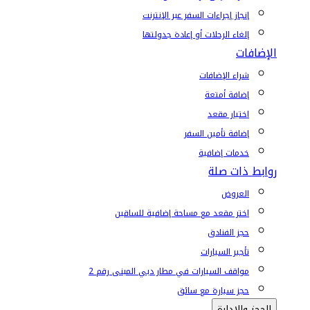
إنجاز إجراءات السفر عبر الإنترنت
إلغاء الرحلات أو إعادة جدولتها
الإضافات
شراء الإضافات
إضافة أمتعة
اختيار مقعد
إضافة تأمين السفر
خدمات إضافية
روابط ذات صلة
العروض
اختر مقعد مع مساحة إضافية للساقين
حجز الفنادق
تأجير السيارات
مواقف السيارات في مطار دبي المبنى رقم 2
حجز سيارة مع سائق
الحجز والإدارة