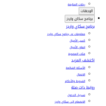
رحلات المتابعة
الوجهات
برنامج سكاي واردز
برنامج سكاي واردز
معلومات عن برنامج سكاي واردز
كسب الأميال
إنفاق الأميال
فئات العضوية
اكتشف المزيد
الأسئلة الشائعة
الاتصال
الشروط والأحكام
روابط ذات صلة
تسجيل الدخول
الانضمام إلى سكاي واردز