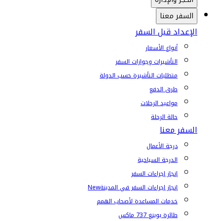
السفر معنا
الإعداد قبل السفر
أنواع الأسعار
التأشيرات وجوازات السفر
متطلبات التأشيرة حسب الدولة
طرق الدفع
مواعيد الرحلات
حالة الرحلة
السفر معنا
درجة الأعمال
الدرجة السياحية
إنجاز إجراءات السفر
إنجاز إجراءات السفر في المدينة
New
خدمات المساعدة لأصحاب الهمم
طائرة بوينغ 737 ماكس