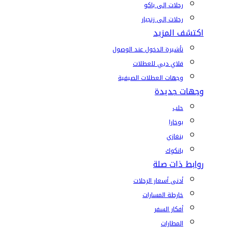
رحلات إلى باكو
رحلات إلى زنجبار
اكتشف المزيد
تأشيرة الدخول عند الوصول
فلاي دبي للعطلات
وجهات العطلات الصيفية
وجهات جديدة
حلب
بوخارا
بنغازي
بانكوك
روابط ذات صلة
أدنى أسعار الرحلات
خارطة المسارات
أفكار السفر
المطارات