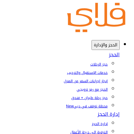
الحجز والإدارة
الحجز
حجز الرحلات
خدمات الإستقبال والترحيب
إنجاز إجراءات السفر من المنزل
الحجز مع رمز ترويجي
حجز رحلة طيران + فندق
محطة توقف في دبي
New
إدارة الحجز
إدارة الحجز
الترقية إلى درجة الأعمال