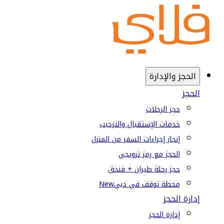
الحجز والإدارة
الحجز
حجز الرحلات
خدمات الإستقبال والترحيب
إنجاز إجراءات السفر من المنزل
الحجز مع رمز ترويجي
حجز رحلة طيران + فندق
محطة توقف في دبي
New
إدارة الحجز
إدارة الحجز