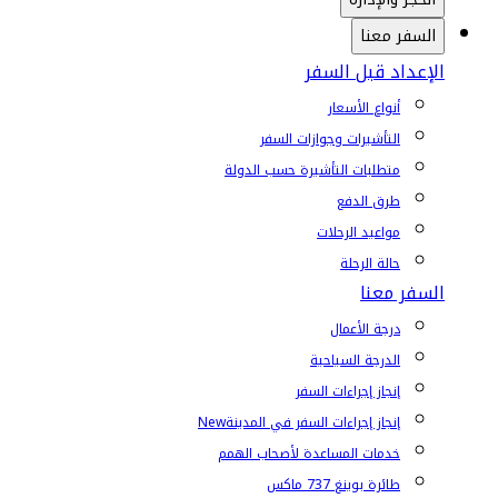
السفر معنا
الإعداد قبل السفر
أنواع الأسعار
التأشيرات وجوازات السفر
متطلبات التأشيرة حسب الدولة
طرق الدفع
مواعيد الرحلات
حالة الرحلة
السفر معنا
درجة الأعمال
الدرجة السياحية
إنجاز إجراءات السفر
إنجاز إجراءات السفر في المدينة
New
خدمات المساعدة لأصحاب الهمم
طائرة بوينغ 737 ماكس