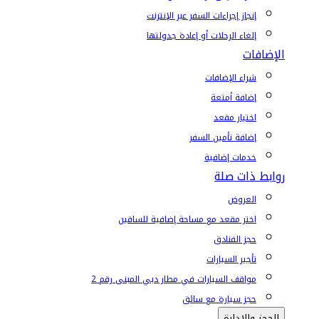
إنجاز إجراءات السفر عبر الإنترنت
إلغاء الرحلات أو إعادة جدولتها
الإضافات
شراء الإضافات
إضافة أمتعة
اختيار مقعد
إضافة تأمين السفر
خدمات إضافية
روابط ذات صلة
العروض
اختر مقعد مع مساحة إضافية للساقين
حجز الفنادق
تأجير السيارات
مواقف السيارات في مطار دبي المبنى رقم 2
حجز سيارة مع سائق
الحجز والإدارة