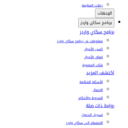
رحلات المتابعة
الوجهات
برنامج سكاي واردز
برنامج سكاي واردز
معلومات عن برنامج سكاي واردز
كسب الأميال
إنفاق الأميال
فئات العضوية
اكتشف المزيد
الأسئلة الشائعة
الاتصال
الشروط والأحكام
روابط ذات صلة
تسجيل الدخول
الانضمام إلى سكاي واردز