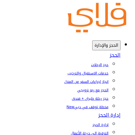
الحجز والإدارة
الحجز
حجز الرحلات
خدمات الإستقبال والترحيب
إنجاز إجراءات السفر من المنزل
الحجز مع رمز ترويجي
حجز رحلة طيران + فندق
محطة توقف في دبي
New
إدارة الحجز
إدارة الحجز
الترقية إلى درجة الأعمال