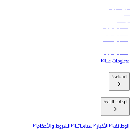
فلاي دبي للعطلات
تأجير السيارات
فنادق
الوظائف
رحلات إلى تبيليسي
رحلات إلى الرياض
رحلات إلى مسقط
رحلات إلى ماليه
رحلات إلى كولومبو
معلومات عنا
المساعدة
الرحلات الرائجة
الوظائف
الأخبار
سياساتنا
الشروط والأحكام