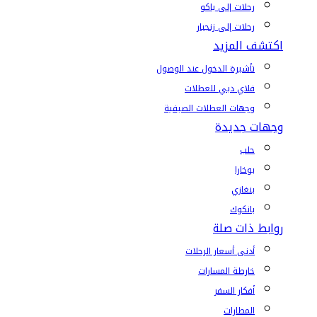
رحلات إلى باكو
رحلات إلى زنجبار
اكتشف المزيد
تأشيرة الدخول عند الوصول
فلاي دبي للعطلات
وجهات العطلات الصيفية
وجهات جديدة
حلب
بوخارا
بنغازي
بانكوك
روابط ذات صلة
أدنى أسعار الرحلات
خارطة المسارات
أفكار السفر
المطارات