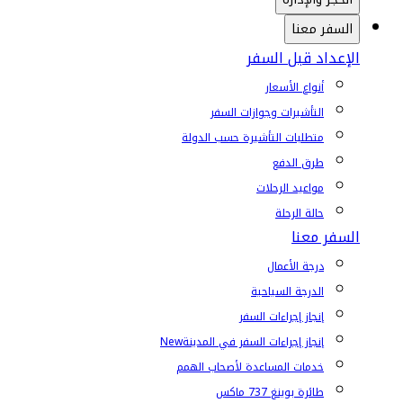
السفر معنا
الإعداد قبل السفر
أنواع الأسعار
التأشيرات وجوازات السفر
متطلبات التأشيرة حسب الدولة
طرق الدفع
مواعيد الرحلات
حالة الرحلة
السفر معنا
درجة الأعمال
الدرجة السياحية
إنجاز إجراءات السفر
إنجاز إجراءات السفر في المدينة
New
خدمات المساعدة لأصحاب الهمم
طائرة بوينغ 737 ماكس