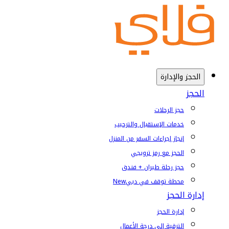
الحجز والإدارة
الحجز
حجز الرحلات
خدمات الإستقبال والترحيب
إنجاز إجراءات السفر من المنزل
الحجز مع رمز ترويجي
حجز رحلة طيران + فندق
محطة توقف في دبي
New
إدارة الحجز
إدارة الحجز
الترقية إلى درجة الأعمال