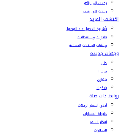
رحلات إلى باكو
رحلات إلى زنجبار
اكتشف المزيد
تأشيرة الدخول عند الوصول
فلاي دبي للعطلات
وجهات العطلات الصيفية
وجهات جديدة
حلب
بوخارا
بنغازي
بانكوك
روابط ذات صلة
أدنى أسعار الرحلات
خارطة المسارات
أفكار السفر
المطارات