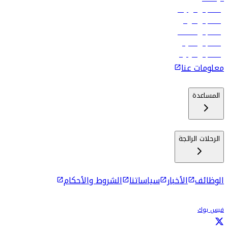
رحلات إلى تبيليسي
رحلات إلى الرياض
رحلات إلى مسقط
رحلات إلى ماليه
رحلات إلى كولومبو
معلومات عنا
المساعدة
الرحلات الرائجة
الوظائف
الأخبار
سياساتنا
الشروط والأحكام
فيس بوك