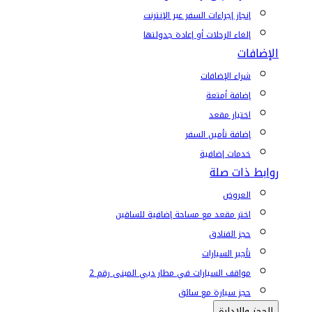
إنجاز إجراءات السفر عبر الإنترنت
إلغاء الرحلات أو إعادة جدولتها
الإضافات
شراء الإضافات
إضافة أمتعة
اختيار مقعد
إضافة تأمين السفر
خدمات إضافية
روابط ذات صلة
العروض
اختر مقعد مع مساحة إضافية للساقين
حجز الفنادق
تأجير السيارات
مواقف السيارات في مطار دبي المبنى رقم 2
حجز سيارة مع سائق
الحجز والإدارة