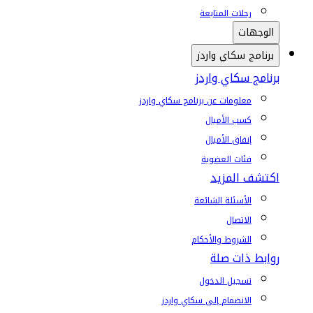
رحلات المتابعة
الوجهات
برنامج سكاي واردز
برنامج سكاي واردز
معلومات عن برنامج سكاي واردز
كسب الأميال
إنفاق الأميال
فئات العضوية
اكتشف المزيد
الأسئلة الشائعة
الاتصال
الشروط والأحكام
روابط ذات صلة
تسجيل الدخول
الانضمام إلى سكاي واردز