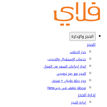
الحجز والإدارة
الحجز
حجز الرحلات
خدمات الإستقبال والترحيب
إنجاز إجراءات السفر من المنزل
الحجز مع رمز ترويجي
حجز رحلة طيران + فندق
محطة توقف في دبي
New
إدارة الحجز
إدارة الحجز