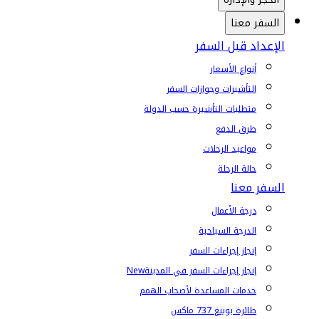
السفر معنا
الإعداد قبل السفر
أنواع الأسعار
التأشيرات وجوازات السفر
متطلبات التأشيرة حسب الدولة
طرق الدفع
مواعيد الرحلات
حالة الرحلة
السفر معنا
درجة الأعمال
الدرجة السياحية
إنجاز إجراءات السفر
إنجاز إجراءات السفر في المدينة
New
خدمات المساعدة لأصحاب الهمم
طائرة بوينغ 737 ماكس