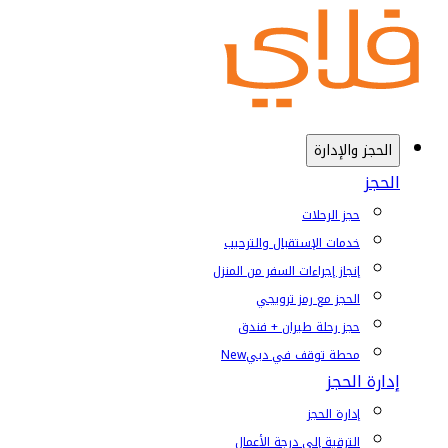
الحجز والإدارة
الحجز
حجز الرحلات
خدمات الإستقبال والترحيب
إنجاز إجراءات السفر من المنزل
الحجز مع رمز ترويجي
حجز رحلة طيران + فندق
محطة توقف في دبي
New
إدارة الحجز
إدارة الحجز
الترقية إلى درجة الأعمال