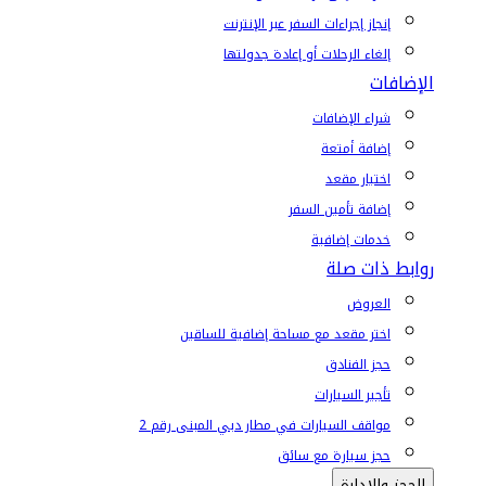
إنجاز إجراءات السفر عبر الإنترنت
إلغاء الرحلات أو إعادة جدولتها
الإضافات
شراء الإضافات
إضافة أمتعة
اختيار مقعد
إضافة تأمين السفر
خدمات إضافية
روابط ذات صلة
العروض
اختر مقعد مع مساحة إضافية للساقين
حجز الفنادق
تأجير السيارات
مواقف السيارات في مطار دبي المبنى رقم 2
حجز سيارة مع سائق
الحجز والإدارة