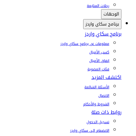
رحلات المتابعة
الوجهات
برنامج سكاي واردز
برنامج سكاي واردز
معلومات عن برنامج سكاي واردز
كسب الأميال
إنفاق الأميال
فئات العضوية
اكتشف المزيد
الأسئلة الشائعة
الاتصال
الشروط والأحكام
روابط ذات صلة
تسجيل الدخول
الانضمام إلى سكاي واردز