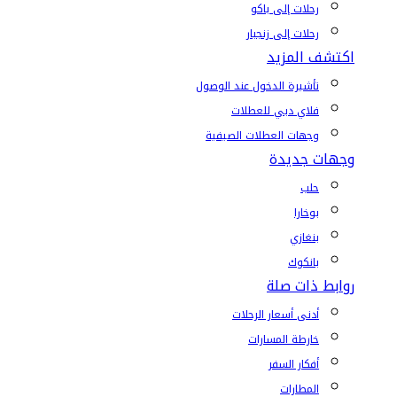
رحلات إلى باكو
رحلات إلى زنجبار
اكتشف المزيد
تأشيرة الدخول عند الوصول
فلاي دبي للعطلات
وجهات العطلات الصيفية
وجهات جديدة
حلب
بوخارا
بنغازي
بانكوك
روابط ذات صلة
أدنى أسعار الرحلات
خارطة المسارات
أفكار السفر
المطارات