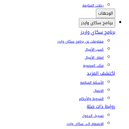
رحلات المتابعة
الوجهات
برنامج سكاي واردز
برنامج سكاي واردز
معلومات عن برنامج سكاي واردز
كسب الأميال
إنفاق الأميال
فئات العضوية
اكتشف المزيد
الأسئلة الشائعة
الاتصال
الشروط والأحكام
روابط ذات صلة
تسجيل الدخول
الانضمام إلى سكاي واردز