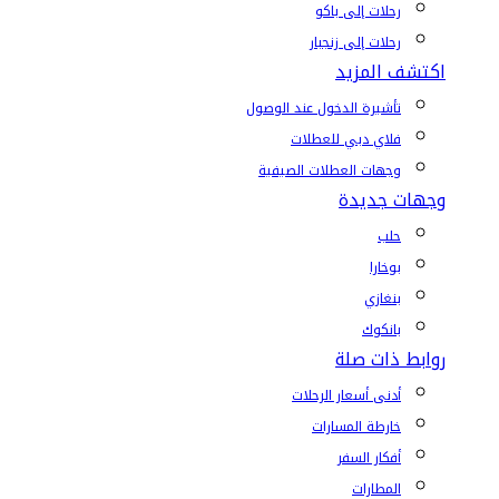
رحلات إلى باكو
رحلات إلى زنجبار
اكتشف المزيد
تأشيرة الدخول عند الوصول
فلاي دبي للعطلات
وجهات العطلات الصيفية
وجهات جديدة
حلب
بوخارا
بنغازي
بانكوك
روابط ذات صلة
أدنى أسعار الرحلات
خارطة المسارات
أفكار السفر
المطارات