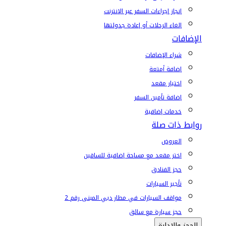
إنجاز إجراءات السفر عبر الإنترنت
إلغاء الرحلات أو إعادة جدولتها
الإضافات
شراء الإضافات
إضافة أمتعة
اختيار مقعد
إضافة تأمين السفر
خدمات إضافية
روابط ذات صلة
العروض
اختر مقعد مع مساحة إضافية للساقين
حجز الفنادق
تأجير السيارات
مواقف السيارات في مطار دبي المبنى رقم 2
حجز سيارة مع سائق
الحجز والإدارة