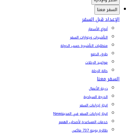
السفر معنا
الإعداد قبل السفر
أنواع الأسعار
التأشيرات وجوازات السفر
متطلبات التأشيرة حسب الدولة
طرق الدفع
مواعيد الرحلات
حالة الرحلة
السفر معنا
درجة الأعمال
الدرجة السياحية
إنجاز إجراءات السفر
إنجاز إجراءات السفر في المدينة
New
خدمات المساعدة لأصحاب الهمم
طائرة بوينغ 737 ماكس