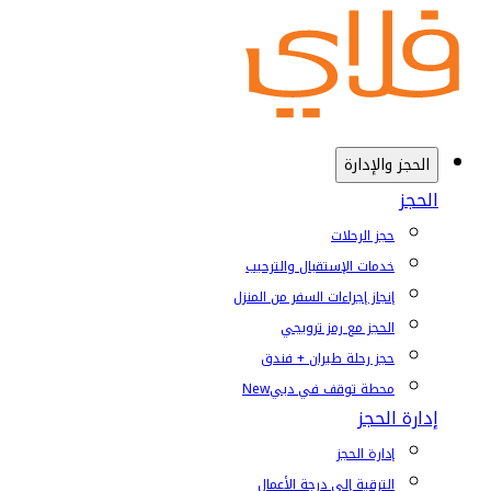
الحجز والإدارة
الحجز
حجز الرحلات
خدمات الإستقبال والترحيب
إنجاز إجراءات السفر من المنزل
الحجز مع رمز ترويجي
حجز رحلة طيران + فندق
محطة توقف في دبي
New
إدارة الحجز
إدارة الحجز
الترقية إلى درجة الأعمال