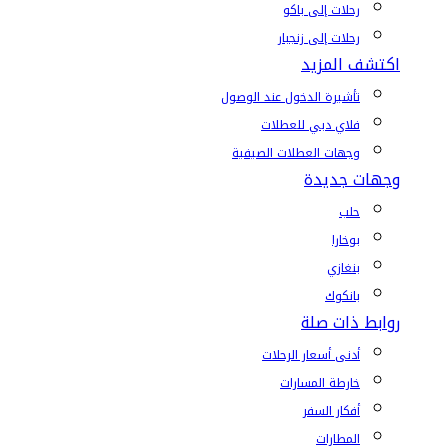
رحلات إلى باكو
رحلات إلى زنجبار
اكتشف المزيد
تأشيرة الدخول عند الوصول
فلاي دبي للعطلات
وجهات العطلات الصيفية
وجهات جديدة
حلب
بوخارا
بنغازي
بانكوك
روابط ذات صلة
أدنى أسعار الرحلات
خارطة المسارات
أفكار السفر
المطارات