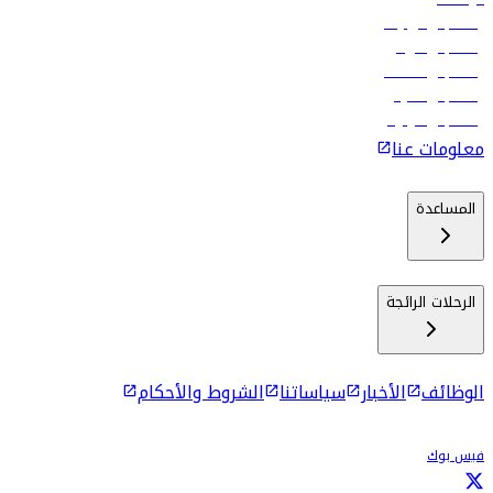
رحلات إلى تبيليسي
رحلات إلى الرياض
رحلات إلى مسقط
رحلات إلى ماليه
رحلات إلى كولومبو
معلومات عنا
المساعدة
الرحلات الرائجة
الوظائف
الأخبار
سياساتنا
الشروط والأحكام
فيس بوك