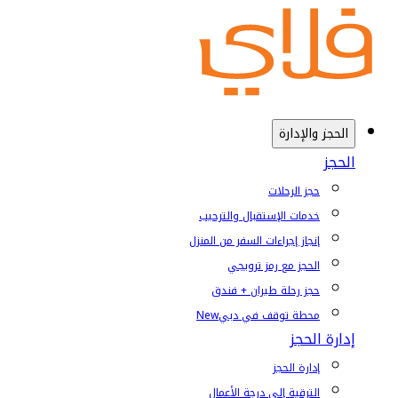
الحجز والإدارة
الحجز
حجز الرحلات
خدمات الإستقبال والترحيب
إنجاز إجراءات السفر من المنزل
الحجز مع رمز ترويجي
حجز رحلة طيران + فندق
محطة توقف في دبي
New
إدارة الحجز
إدارة الحجز
الترقية إلى درجة الأعمال