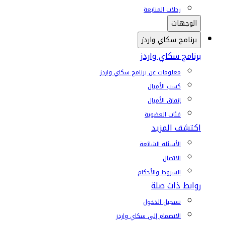
رحلات المتابعة
الوجهات
برنامج سكاي واردز
برنامج سكاي واردز
معلومات عن برنامج سكاي واردز
كسب الأميال
إنفاق الأميال
فئات العضوية
اكتشف المزيد
الأسئلة الشائعة
الاتصال
الشروط والأحكام
روابط ذات صلة
تسجيل الدخول
الانضمام إلى سكاي واردز