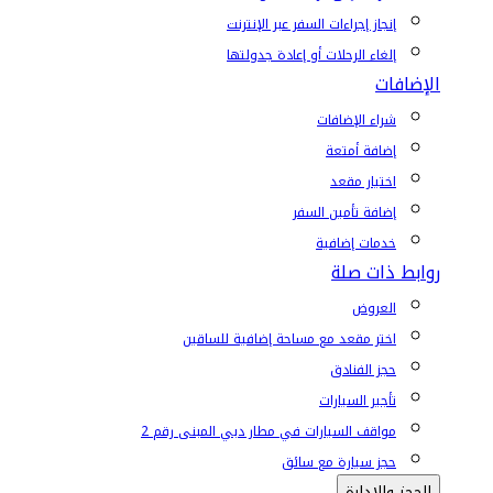
إنجاز إجراءات السفر عبر الإنترنت
إلغاء الرحلات أو إعادة جدولتها
الإضافات
شراء الإضافات
إضافة أمتعة
اختيار مقعد
إضافة تأمين السفر
خدمات إضافية
روابط ذات صلة
العروض
اختر مقعد مع مساحة إضافية للساقين
حجز الفنادق
تأجير السيارات
مواقف السيارات في مطار دبي المبنى رقم 2
حجز سيارة مع سائق
الحجز والإدارة