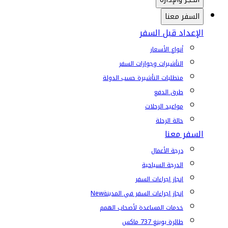
السفر معنا
الإعداد قبل السفر
أنواع الأسعار
التأشيرات وجوازات السفر
متطلبات التأشيرة حسب الدولة
طرق الدفع
مواعيد الرحلات
حالة الرحلة
السفر معنا
درجة الأعمال
الدرجة السياحية
إنجاز إجراءات السفر
إنجاز إجراءات السفر في المدينة
New
خدمات المساعدة لأصحاب الهمم
طائرة بوينغ 737 ماكس