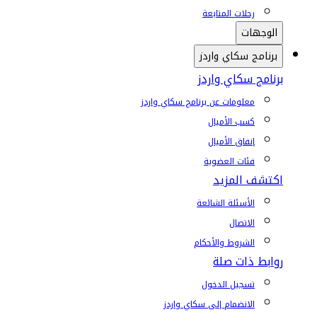
رحلات المتابعة
الوجهات
برنامج سكاي واردز
برنامج سكاي واردز
معلومات عن برنامج سكاي واردز
كسب الأميال
إنفاق الأميال
فئات العضوية
اكتشف المزيد
الأسئلة الشائعة
الاتصال
الشروط والأحكام
روابط ذات صلة
تسجيل الدخول
الانضمام إلى سكاي واردز