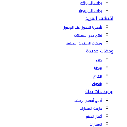
رحلات إلى باكو
رحلات إلى زنجبار
اكتشف المزيد
تأشيرة الدخول عند الوصول
فلاي دبي للعطلات
وجهات العطلات الصيفية
وجهات جديدة
حلب
بوخارا
بنغازي
بانكوك
روابط ذات صلة
أدنى أسعار الرحلات
خارطة المسارات
أفكار السفر
المطارات