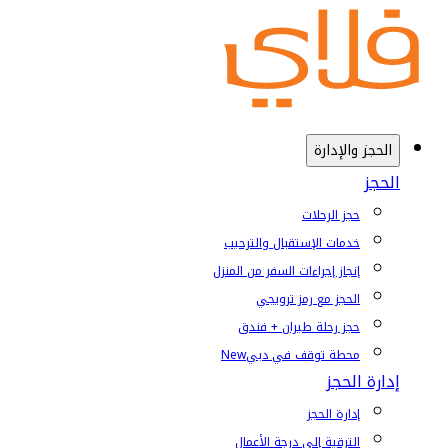
الحجز والإدارة
الحجز
حجز الرحلات
خدمات الإستقبال والترحيب
إنجاز إجراءات السفر من المنزل
الحجز مع رمز ترويجي
حجز رحلة طيران + فندق
محطة توقف في دبي
New
إدارة الحجز
إدارة الحجز
الترقية إلى درجة الأعمال