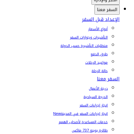
السفر معنا
الإعداد قبل السفر
أنواع الأسعار
التأشيرات وجوازات السفر
متطلبات التأشيرة حسب الدولة
طرق الدفع
مواعيد الرحلات
حالة الرحلة
السفر معنا
درجة الأعمال
الدرجة السياحية
إنجاز إجراءات السفر
إنجاز إجراءات السفر في المدينة
New
خدمات المساعدة لأصحاب الهمم
طائرة بوينغ 737 ماكس