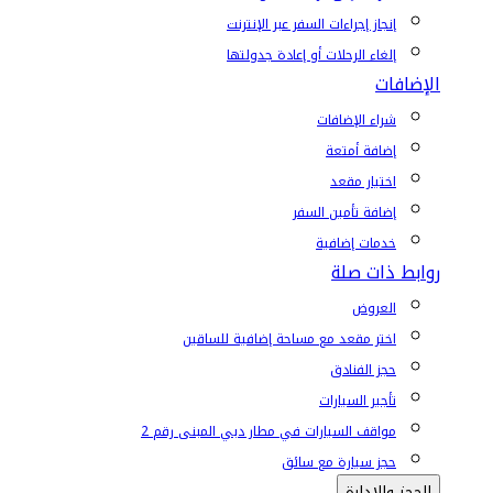
إنجاز إجراءات السفر عبر الإنترنت
إلغاء الرحلات أو إعادة جدولتها
الإضافات
شراء الإضافات
إضافة أمتعة
اختيار مقعد
إضافة تأمين السفر
خدمات إضافية
روابط ذات صلة
العروض
اختر مقعد مع مساحة إضافية للساقين
حجز الفنادق
تأجير السيارات
مواقف السيارات في مطار دبي المبنى رقم 2
حجز سيارة مع سائق
الحجز والإدارة