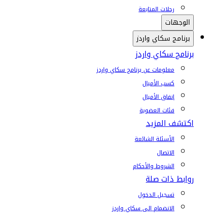
رحلات المتابعة
الوجهات
برنامج سكاي واردز
برنامج سكاي واردز
معلومات عن برنامج سكاي واردز
كسب الأميال
إنفاق الأميال
فئات العضوية
اكتشف المزيد
الأسئلة الشائعة
الاتصال
الشروط والأحكام
روابط ذات صلة
تسجيل الدخول
الانضمام إلى سكاي واردز