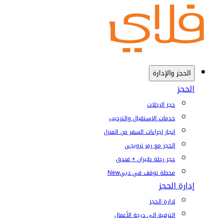
الحجز والإدارة
الحجز
حجز الرحلات
خدمات الإستقبال والترحيب
إنجاز إجراءات السفر من المنزل
الحجز مع رمز ترويجي
حجز رحلة طيران + فندق
محطة توقف في دبي
New
إدارة الحجز
إدارة الحجز
الترقية إلى درجة الأعمال