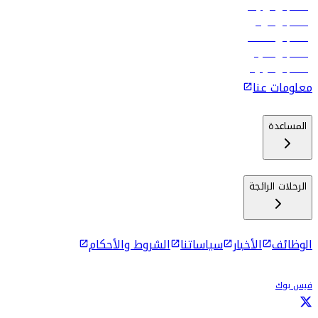
رحلات إلى تبيليسي
رحلات إلى الرياض
رحلات إلى مسقط
رحلات إلى ماليه
رحلات إلى كولومبو
معلومات عنا
المساعدة
الرحلات الرائجة
الوظائف
الأخبار
سياساتنا
الشروط والأحكام
فيس بوك