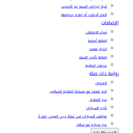
إنجاز إجراءات السفر عبر الإنترنت
إلغاء الرحلات أو إعادة جدولتها
الإضافات
شراء الإضافات
إضافة أمتعة
اختيار مقعد
إضافة تأمين السفر
خدمات إضافية
روابط ذات صلة
العروض
اختر مقعد مع مساحة إضافية للساقين
حجز الفنادق
تأجير السيارات
مواقف السيارات في مطار دبي المبنى رقم 2
حجز سيارة مع سائق
الحجز والإدارة