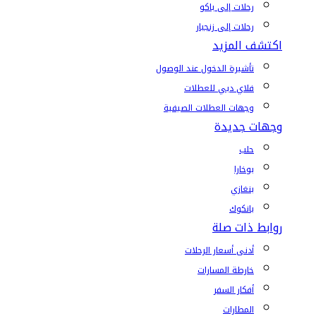
رحلات إلى باكو
رحلات إلى زنجبار
اكتشف المزيد
تأشيرة الدخول عند الوصول
فلاي دبي للعطلات
وجهات العطلات الصيفية
وجهات جديدة
حلب
بوخارا
بنغازي
بانكوك
روابط ذات صلة
أدنى أسعار الرحلات
خارطة المسارات
أفكار السفر
المطارات