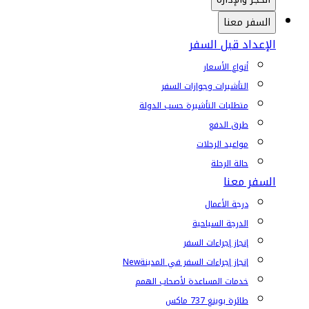
السفر معنا
الإعداد قبل السفر
أنواع الأسعار
التأشيرات وجوازات السفر
متطلبات التأشيرة حسب الدولة
طرق الدفع
مواعيد الرحلات
حالة الرحلة
السفر معنا
درجة الأعمال
الدرجة السياحية
إنجاز إجراءات السفر
إنجاز إجراءات السفر في المدينة
New
خدمات المساعدة لأصحاب الهمم
طائرة بوينغ 737 ماكس