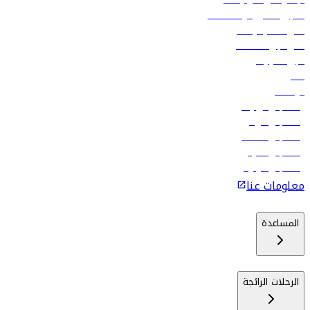
الإعلان على متن رحلاتنا
تسجيل الدخول لوكلاء السفر
أدنى أسعار الرحلات
فلاي دبي للعطلات
تأجير السيارات
فنادق
الوظائف
رحلات إلى تبيليسي
رحلات إلى الرياض
رحلات إلى مسقط
رحلات إلى ماليه
رحلات إلى كولومبو
معلومات عنا
المساعدة
الرحلات الرائجة