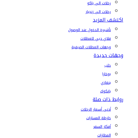
رحلات إلى باكو
رحلات إلى زنجبار
اكتشف المزيد
تأشيرة الدخول عند الوصول
فلاي دبي للعطلات
وجهات العطلات الصيفية
وجهات جديدة
حلب
بوخارا
بنغازي
بانكوك
روابط ذات صلة
أدنى أسعار الرحلات
خارطة المسارات
أفكار السفر
المطارات