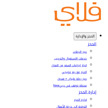
الحجز والإدارة
الحجز
حجز الرحلات
خدمات الإستقبال والترحيب
إنجاز إجراءات السفر من المنزل
الحجز مع رمز ترويجي
حجز رحلة طيران + فندق
محطة توقف في دبي
New
إدارة الحجز
إدارة الحجز
الترقية إلى درجة الأعمال