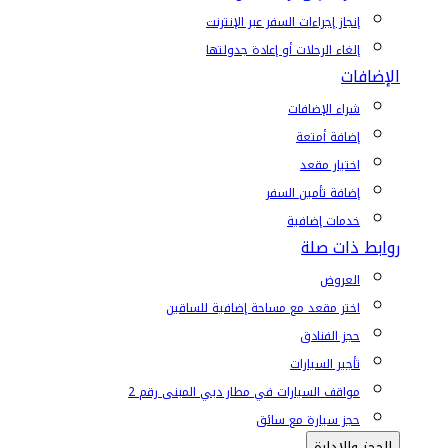
إنجاز إجراءات السفر عبر الإنترنت
إلغاء الرحلات أو إعادة جدولتها
الإضافات
شراء الإضافات
إضافة أمتعة
اختيار مقعد
إضافة تأمين السفر
خدمات إضافية
روابط ذات صلة
العروض
اختر مقعد مع مساحة إضافية للساقين
حجز الفنادق
تأجير السيارات
مواقف السيارات في مطار دبي المبنى رقم 2
حجز سيارة مع سائق
الحجز والإدارة