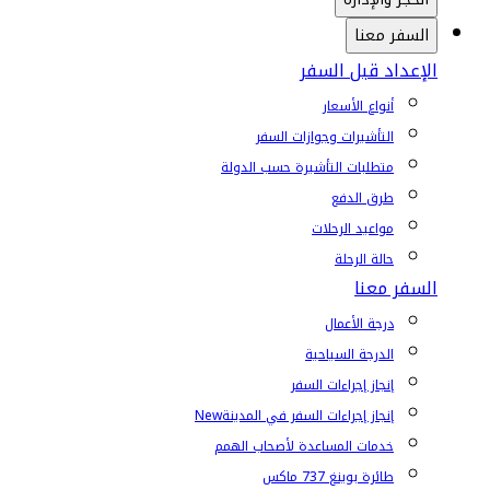
السفر معنا
الإعداد قبل السفر
أنواع الأسعار
التأشيرات وجوازات السفر
متطلبات التأشيرة حسب الدولة
طرق الدفع
مواعيد الرحلات
حالة الرحلة
السفر معنا
درجة الأعمال
الدرجة السياحية
إنجاز إجراءات السفر
إنجاز إجراءات السفر في المدينة
New
خدمات المساعدة لأصحاب الهمم
طائرة بوينغ 737 ماكس