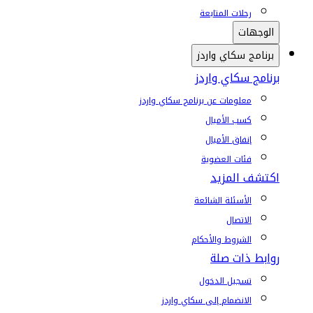
رحلات المتابعة
الوجهات
برنامج سكاي واردز
برنامج سكاي واردز
معلومات عن برنامج سكاي واردز
كسب الأميال
إنفاق الأميال
فئات العضوية
اكتشف المزيد
الأسئلة الشائعة
الاتصال
الشروط والأحكام
روابط ذات صلة
تسجيل الدخول
الانضمام إلى سكاي واردز