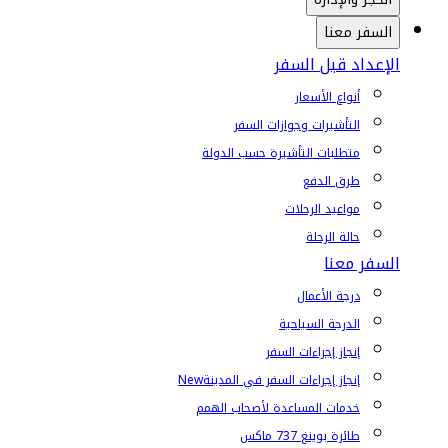
السفر معنا
الإعداد قبل السفر
أنواع الأسعار
التأشيرات وجوازات السفر
متطلبات التأشيرة حسب الدولة
طرق الدفع
مواعيد الرحلات
حالة الرحلة
السفر معنا
درجة الأعمال
الدرجة السياحية
إنجاز إجراءات السفر
إنجاز إجراءات السفر في المدينة
New
خدمات المساعدة لأصحاب الهمم
طائرة بوينغ 737 ماكس