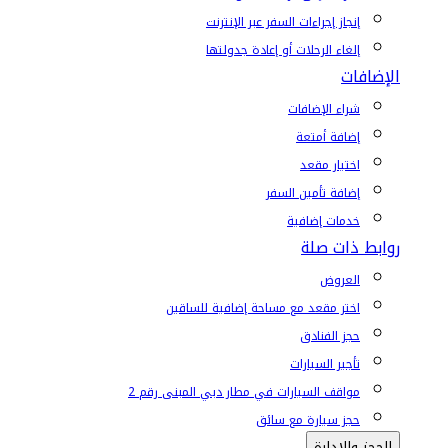
إنجاز إجراءات السفر عبر الإنترنت
إلغاء الرحلات أو إعادة جدولتها
الإضافات
شراء الإضافات
إضافة أمتعة
اختيار مقعد
إضافة تأمين السفر
خدمات إضافية
روابط ذات صلة
العروض
اختر مقعد مع مساحة إضافية للساقين
حجز الفنادق
تأجير السيارات
مواقف السيارات في مطار دبي المبنى رقم 2
حجز سيارة مع سائق
الحجز والإدارة