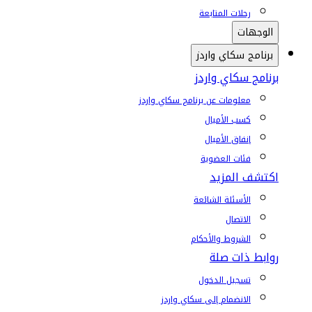
رحلات المتابعة
الوجهات
برنامج سكاي واردز
برنامج سكاي واردز
معلومات عن برنامج سكاي واردز
كسب الأميال
إنفاق الأميال
فئات العضوية
اكتشف المزيد
الأسئلة الشائعة
الاتصال
الشروط والأحكام
روابط ذات صلة
تسجيل الدخول
الانضمام إلى سكاي واردز