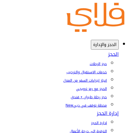
الحجز والإدارة
الحجز
حجز الرحلات
خدمات الإستقبال والترحيب
إنجاز إجراءات السفر من المنزل
الحجز مع رمز ترويجي
حجز رحلة طيران + فندق
محطة توقف في دبي
New
إدارة الحجز
إدارة الحجز
الترقية إلى درجة الأعمال