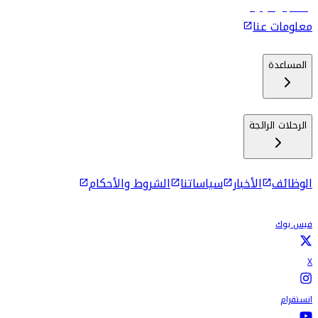
رحلات إلى كولومبو
معلومات عنا
المساعدة
الرحلات الرائجة
الوظائف
الأخبار
سياساتنا
الشروط والأحكام
فيس بوك
X
انستقرام