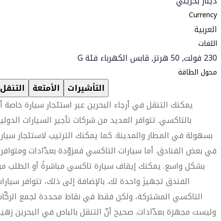
دينار بحريني
Currency
العربية
اللغات
230 فولت, 50 هرتز, قابس الكهرباء فئة G
محول الطاقة
التأشيرات
الأمتعة
التنقل
يمكنك التنقل في أرجاء البحرين عبر استئجار سيارة خاصة أ
بالتاكسي. تتوافر العديد من شركات تأجير السيارات الدولي
بسهولة في المطار والمدينة. كما يمكنك الترتيب لاستئجار سيار
في بعض الفنادق. أما سيارات التاكسي فمزوّدة بعدّادات ومتوافر
بشكل واسع. يمكنك إيقاف سيارة تاكسي مباشرةً أو الطلب م
الفندق تجهيزَ واحدة لك. بالإضافة إلى ذلك، تتوافر سيارا
التاكسي المشتركة، ولكن فقط في نقاط محددة لجمع الركّا
وليست مجهزة بعدّادات. صحيح أنّ التنقل بالباص في البحرين زهي