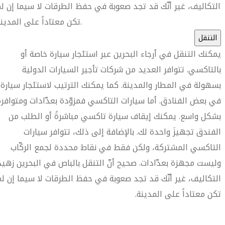
التكاليف، غير أنّك قد تجد صعوبة في حفظ الطرقات لا سيما إن ل
تكن معتاداً على المدينة.
التنقل
يمكنك التنقل في أرجاء البحرين عبر استئجار سيارة خاصة أو
بالتاكسي. تتوافر العديد من شركات تأجير السيارات الدولية
بسهولة في المطار والمدينة. كما يمكنك الترتيب لاستئجار سيارة
في بعض الفنادق. أما سيارات التاكسي فمزوّدة بعدّادات ومتوافرة
بشكل واسع. يمكنك إيقاف سيارة تاكسي مباشرةً أو الطلب من
الفندق تجهيزَ واحدة لك. بالإضافة إلى ذلك، تتوافر سيارات
التاكسي المشتركة، ولكن فقط في نقاط محددة لجمع الركّاب
وليست مجهزة بعدّادات. صحيح أنّ التنقل بالباص في البحرين زهيد
التكاليف، غير أنّك قد تجد صعوبة في حفظ الطرقات لا سيما إن لم
تكن معتاداً على المدينة.
العثور على متجر السفر الأقرب إليك