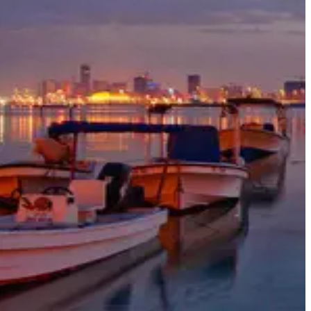
أفكار السفر
معلومات السفر
المعلومات الخاصة بالمطار
أهلاً بك في البحرين
سيحب البحرين كل المهتمين بالطبيعة وعشاق التمتع بأشعة
الشمس وهواة التاريخ على حد سواء. وهي تضم شيئاً مميزاً لكل
شخص حيث تحيط بها المياه الضحلة كما أنها معروفة بطيورها
النادرة، مواقعها الأثرية وشواطئها الجذابة.
أبرز المعالم والأنشطة في البحرين
خذ جولة في قارب سريع إلى جزر حوار وتمتع بيوم في