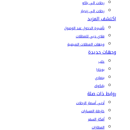
رحلات إلى باكو
رحلات إلى زنجبار
اكتشف المزيد
تأشيرة الدخول عند الوصول
فلاي دبي للعطلات
وجهات العطلات الصيفية
وجهات جديدة
حلب
بوخارا
بنغازي
بانكوك
روابط ذات صلة
أدنى أسعار الرحلات
خارطة المسارات
أفكار السفر
المطارات