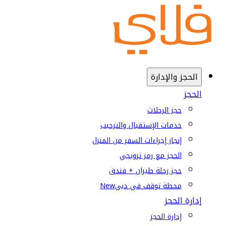
الحجز والإدارة
الحجز
حجز الرحلات
خدمات الإستقبال والترحيب
إنجاز إجراءات السفر من المنزل
الحجز مع رمز ترويجي
حجز رحلة طيران + فندق
محطة توقف في دبي
New
إدارة الحجز
إدارة الحجز