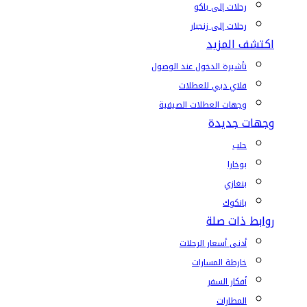
رحلات إلى باكو
رحلات إلى زنجبار
اكتشف المزيد
تأشيرة الدخول عند الوصول
فلاي دبي للعطلات
وجهات العطلات الصيفية
وجهات جديدة
حلب
بوخارا
بنغازي
بانكوك
روابط ذات صلة
أدنى أسعار الرحلات
خارطة المسارات
أفكار السفر
المطارات