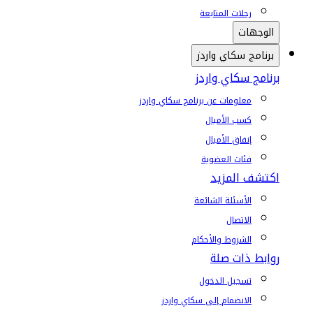
رحلات المتابعة
الوجهات
برنامج سكاي واردز
برنامج سكاي واردز
معلومات عن برنامج سكاي واردز
كسب الأميال
إنفاق الأميال
فئات العضوية
اكتشف المزيد
الأسئلة الشائعة
الاتصال
الشروط والأحكام
روابط ذات صلة
تسجيل الدخول
الانضمام إلى سكاي واردز