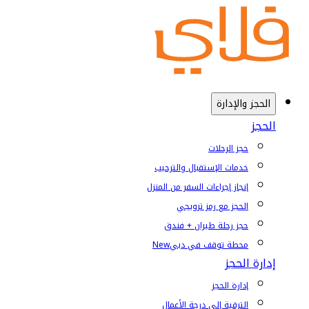
الحجز والإدارة
الحجز
حجز الرحلات
خدمات الإستقبال والترحيب
إنجاز إجراءات السفر من المنزل
الحجز مع رمز ترويجي
حجز رحلة طيران + فندق
محطة توقف في دبي
New
إدارة الحجز
إدارة الحجز
الترقية إلى درجة الأعمال