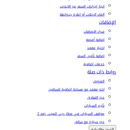
إنجاز إجراءات السفر عبر الإنترنت
إلغاء الرحلات أو إعادة جدولتها
الإضافات
شراء الإضافات
إضافة أمتعة
اختيار مقعد
إضافة تأمين السفر
خدمات إضافية
روابط ذات صلة
العروض
اختر مقعد مع مساحة إضافية للساقين
حجز الفنادق
تأجير السيارات
مواقف السيارات في مطار دبي المبنى رقم 2
حجز سيارة مع سائق
الحجز والإدارة