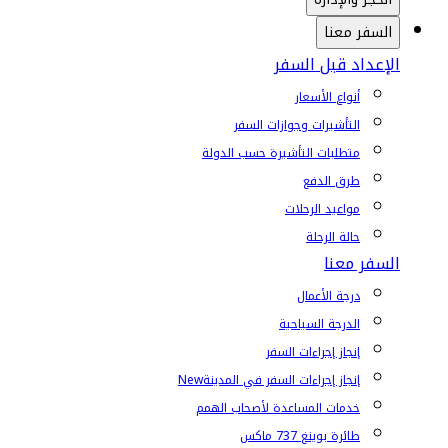
السفر معنا
الإعداد قبل السفر
أنواع الأسعار
التأشيرات وجوازات السفر
متطلبات التأشيرة حسب الدولة
طرق الدفع
مواعيد الرحلات
حالة الرحلة
السفر معنا
درجة الأعمال
الدرجة السياحية
إنجاز إجراءات السفر
إنجاز إجراءات السفر في المدينة
New
خدمات المساعدة لأصحاب الهمم
طائرة بوينغ 737 ماكس