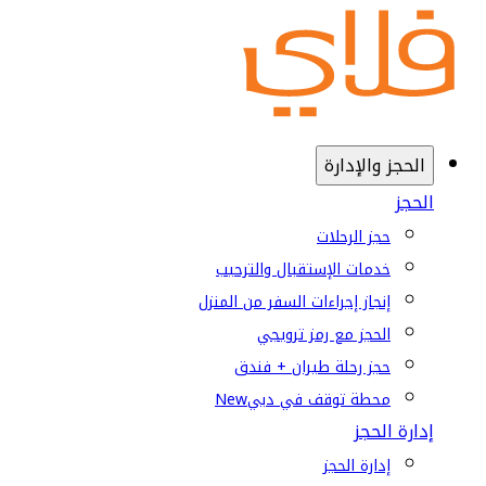
الحجز والإدارة
الحجز
حجز الرحلات
خدمات الإستقبال والترحيب
إنجاز إجراءات السفر من المنزل
الحجز مع رمز ترويجي
حجز رحلة طيران + فندق
محطة توقف في دبي
New
إدارة الحجز
إدارة الحجز