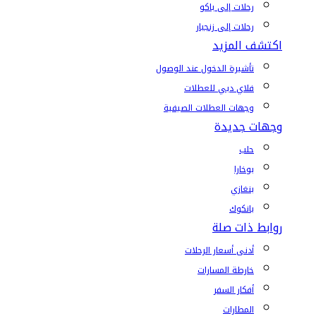
رحلات إلى باكو
رحلات إلى زنجبار
اكتشف المزيد
تأشيرة الدخول عند الوصول
فلاي دبي للعطلات
وجهات العطلات الصيفية
وجهات جديدة
حلب
بوخارا
بنغازي
بانكوك
روابط ذات صلة
أدنى أسعار الرحلات
خارطة المسارات
أفكار السفر
المطارات