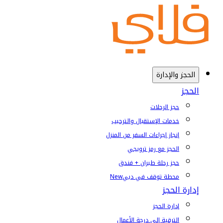
الحجز والإدارة
الحجز
حجز الرحلات
خدمات الإستقبال والترحيب
إنجاز إجراءات السفر من المنزل
الحجز مع رمز ترويجي
حجز رحلة طيران + فندق
محطة توقف في دبي
New
إدارة الحجز
إدارة الحجز
الترقية إلى درجة الأعمال