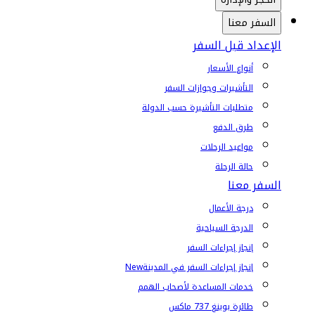
السفر معنا
الإعداد قبل السفر
أنواع الأسعار
التأشيرات وجوازات السفر
متطلبات التأشيرة حسب الدولة
طرق الدفع
مواعيد الرحلات
حالة الرحلة
السفر معنا
درجة الأعمال
الدرجة السياحية
إنجاز إجراءات السفر
إنجاز إجراءات السفر في المدينة
New
خدمات المساعدة لأصحاب الهمم
طائرة بوينغ 737 ماكس