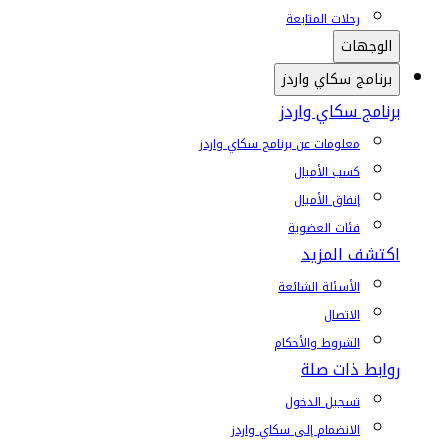
رحلات المتابعة
الوجهات
برنامج سكاي واردز
برنامج سكاي واردز
معلومات عن برنامج سكاي واردز
كسب الأميال
إنفاق الأميال
فئات العضوية
اكتشف المزيد
الأسئلة الشائعة
الاتصال
الشروط والأحكام
روابط ذات صلة
تسجيل الدخول
الانضمام إلى سكاي واردز