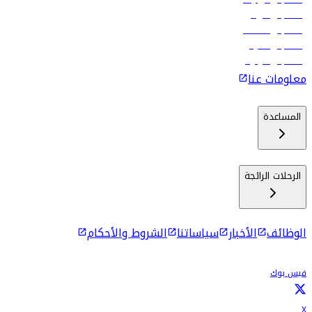
رحلات إلى الرياض
رحلات إلى مسقط
رحلات إلى ماليه
رحلات إلى كولومبو
معلومات عنا
المساعدة
الرحلات الرائجة
الوظائف
الأخبار
سياساتنا
الشروط والأحكام
فيس بوك
X