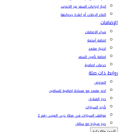
إنجاز إجراءات السفر عبر الإنترنت
إلغاء الرحلات أو إعادة جدولتها
الإضافات
شراء الإضافات
إضافة أمتعة
اختيار مقعد
إضافة تأمين السفر
خدمات إضافية
روابط ذات صلة
العروض
اختر مقعد مع مساحة إضافية للساقين
حجز الفنادق
تأجير السيارات
مواقف السيارات في مطار دبي المبنى رقم 2
حجز سيارة مع سائق
الحجز والإدارة