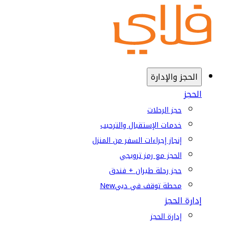
الحجز والإدارة
الحجز
حجز الرحلات
خدمات الإستقبال والترحيب
إنجاز إجراءات السفر من المنزل
الحجز مع رمز ترويجي
حجز رحلة طيران + فندق
محطة توقف في دبي
New
إدارة الحجز
إدارة الحجز