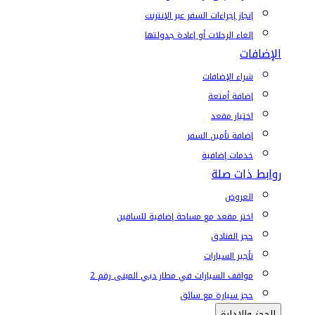
إنجاز إجراءات السفر عبر الإنترنت
إلغاء الرحلات أو إعادة جدولتها
الإضافات
شراء الإضافات
إضافة أمتعة
اختيار مقعد
إضافة تأمين السفر
خدمات إضافية
روابط ذات صلة
العروض
اختر مقعد مع مساحة إضافية للساقين
حجز الفنادق
تأجير السيارات
مواقف السيارات في مطار دبي المبنى رقم 2
حجز سيارة مع سائق
الحجز والإدارة