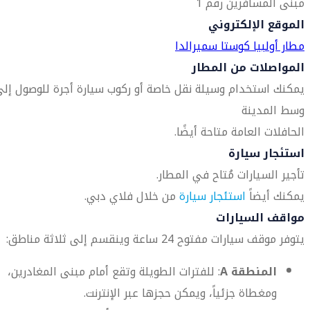
مبنى المسافرين رقم 1
الموقع الإلكتروني
مطار أولبيا كوستا سميرالدا
المواصلات من المطار
يمكنك استخدام وسيلة نقل خاصة أو ركوب سيارة أجرة للوصول إل
وسط المدينة
الحافلات العامة متاحة أيضًا.
استئجار سيارة
تأجير السيارات مُتاح في المطار.
يمكنك أيضاً
استئجار سيارة
من خلال فلاي دبي.
مواقف السيارات
يتوفر موقف سيارات مفتوح 24 ساعة وينقسم إلى ثلاثة مناطق:
المنطقة A
: للفترات الطويلة وتقع أمام مبنى المغادرين،
ومغطاة جزئياً، ويمكن حجزها عبر الإنترنت.