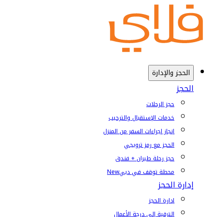
الحجز والإدارة
الحجز
حجز الرحلات
خدمات الإستقبال والترحيب
إنجاز إجراءات السفر من المنزل
الحجز مع رمز ترويجي
حجز رحلة طيران + فندق
محطة توقف في دبي
New
إدارة الحجز
إدارة الحجز
الترقية إلى درجة الأعمال