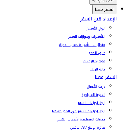
السفر معنا
الإعداد قبل السفر
أنواع الأسعار
التأشيرات وجوازات السفر
متطلبات التأشيرة حسب الدولة
طرق الدفع
مواعيد الرحلات
حالة الرحلة
السفر معنا
درجة الأعمال
الدرجة السياحية
إنجاز إجراءات السفر
إنجاز إجراءات السفر في المدينة
New
خدمات المساعدة لأصحاب الهمم
طائرة بوينغ 737 ماكس