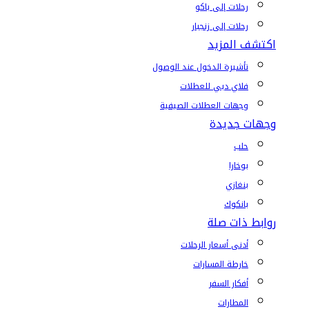
رحلات إلى باكو
رحلات إلى زنجبار
اكتشف المزيد
تأشيرة الدخول عند الوصول
فلاي دبي للعطلات
وجهات العطلات الصيفية
وجهات جديدة
حلب
بوخارا
بنغازي
بانكوك
روابط ذات صلة
أدنى أسعار الرحلات
خارطة المسارات
أفكار السفر
المطارات