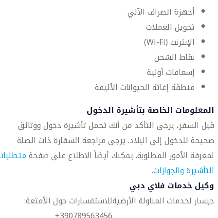
أجهزة الصراف الآلي
تحويل العملات
الإنترنت (Wi-Fi)
نقاط الشحن
إسعافات أولية
منطقة إغاثة الحيوانات الأليفة
المعلومات الخاصة بتأشيرة الدخول
قبل السفر، يرجى التأكد من أنك تحمل تأشيرة دخول ووثائق
صحيحة للدخول إلى البلاد. يرجى مراجعة السفارة ذات الصلة
لمعرفة الأمور المطلوبة. يمكنك أيضاً الاطلاع على صفحة
متطلبات
التأشيرة والجوازات
.
وكيل خدمات فلاي دبي
جيسار لخدمات المناولة الأرضية
للاستفسارات حول الأمتعة:
390789563456+