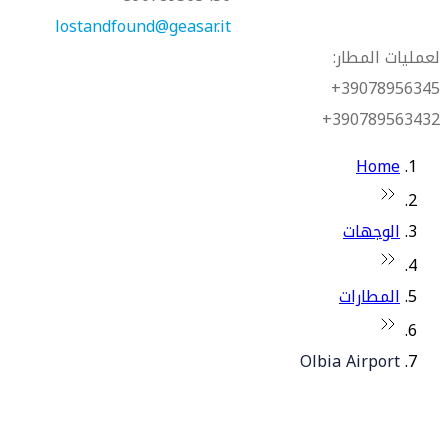
lostandfound@geasar.it
لعمليات المطار:
39078956345+
390789563432+
Home
الوجهات
المطارات
Olbia Airport