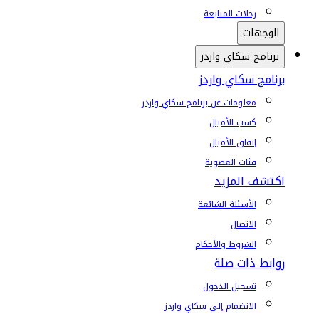
رحلات المتابعة
الوجهات
برنامج سكاي واردز
برنامج سكاي واردز
معلومات عن برنامج سكاي واردز
كسب الأميال
إنفاق الأميال
فئات العضوية
اكتشف المزيد
الأسئلة الشائعة
الاتصال
الشروط والأحكام
روابط ذات صلة
تسجيل الدخول
الانضمام إلى سكاي واردز