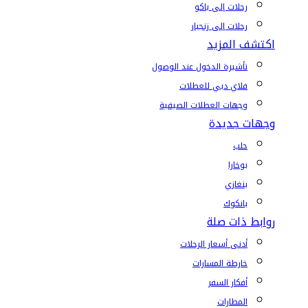
رحلات إلى باكو
رحلات إلى زنجبار
اكتشف المزيد
تأشيرة الدخول عند الوصول
فلاي دبي للعطلات
وجهات العطلات الصيفية
وجهات جديدة
حلب
بوخارا
بنغازي
بانكوك
روابط ذات صلة
أدنى أسعار الرحلات
خارطة المسارات
أفكار السفر
المطارات