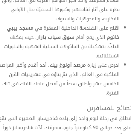
أقسام سمرقند وأحد أكبر المواقع الأثرية في العالم، والقِ
نظرة على أثار ثقافتهم وكنوزها المخفيّة مثل الأواني
الفخارية، والمجوهرات والسيوف.
اطّلع على الهندسة الداخلية المبهرة في
مسجد بيبي
خانوم
الذي يقع أمام
سوق سياب بازار
، حيث يمكنك
التلذّذ بتشكيلة من المأكولات المحلية الشهية والحلويات
الاستثنائية.
احرص على زيارة
مرصد أولوغ بيك
، أحد أقدم وأكبر المراصد
الفلكية في العالم، الذي تمّ بناؤه في عشرينيات القرن
الخامس عشر وأطلق بعضاً من أفضل علماء الفلك في تلك
الفترة.
نصائح للمسافرين
انطلق في رحلة ليوم واحد إلى بلدة شاخريسابز الصغيرة التي تقع
على بعد حوالي 90 كيلومتراً جنوب سمرقند. أدّت شاخريسابز دوراً