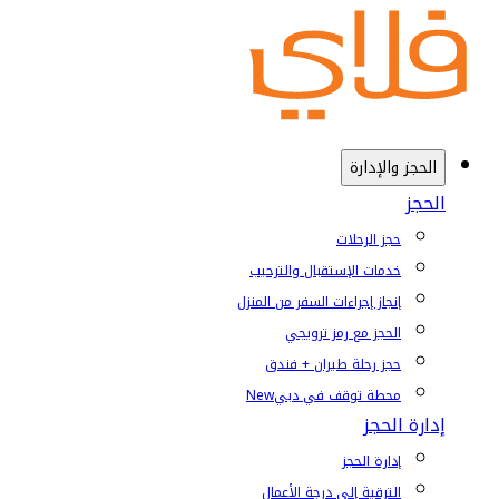
الحجز والإدارة
الحجز
حجز الرحلات
خدمات الإستقبال والترحيب
إنجاز إجراءات السفر من المنزل
الحجز مع رمز ترويجي
حجز رحلة طيران + فندق
محطة توقف في دبي
New
إدارة الحجز
إدارة الحجز
الترقية إلى درجة الأعمال