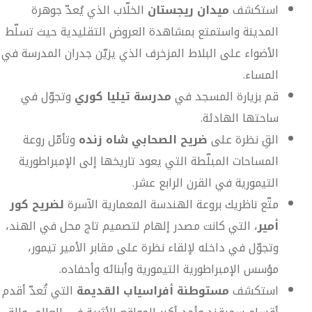
استكشف
ميدان ريجستان
الخلّاب الذي يُعدّ جوهرة
المدينة واستمتع بمشاهدة العروض التقليدية حيث تسلّط
الأضواء على البلاط المزخرف الذي يزيّن جدران المدرسة في
المساء.
قم بزيارة المسجد في
مدرسة تيليا كوري
وتجوّل في
ساحتها الهادئة.
القِ نظرة على
ضريح الصحابي شاه زنده
وتأمّل روعة
المساحات المبلّطة التي يعود تاريخها إلى الإمبراطورية
التيمورية في القرن الرابع عشر.
متّع ناظريك بروعة الهندسة المعمارية الآسرة
لضريح كور
أمير
، التي كانت مصدر إلهام لتصميم تاج محل في الهند،
وتجوّل في داخله لإلقاء نظرة على مقابر الأمير تيمور،
مؤسس الإمبراطورية التيمورية وأبنائه وأحفاده.
استكشف
مستوطنة أفراسياب القديمة
التي تُعدّ أقدم