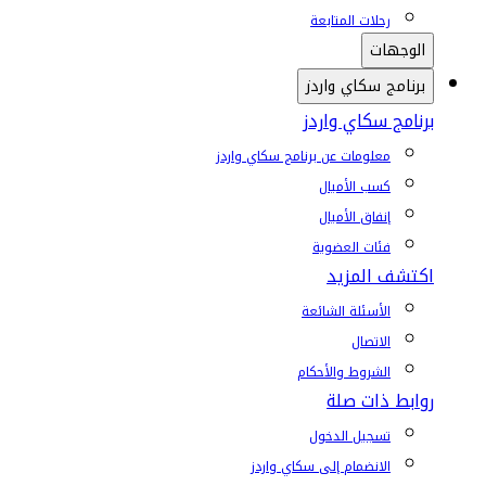
رحلات المتابعة
الوجهات
برنامج سكاي واردز
برنامج سكاي واردز
معلومات عن برنامج سكاي واردز
كسب الأميال
إنفاق الأميال
فئات العضوية
اكتشف المزيد
الأسئلة الشائعة
الاتصال
الشروط والأحكام
روابط ذات صلة
تسجيل الدخول
الانضمام إلى سكاي واردز