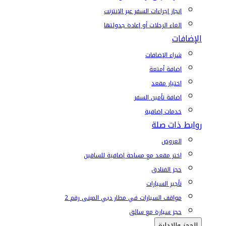
إنجاز إجراءات السفر عبر الإنترنت
إلغاء الرحلات أو إعادة جدولتها
الإضافات
شراء الإضافات
إضافة أمتعة
اختيار مقعد
إضافة تأمين السفر
خدمات إضافية
روابط ذات صلة
العروض
اختر مقعد مع مساحة إضافية للساقين
حجز الفنادق
تأجير السيارات
مواقف السيارات في مطار دبي المبنى رقم 2
حجز سيارة مع سائق
الحجز والإدارة