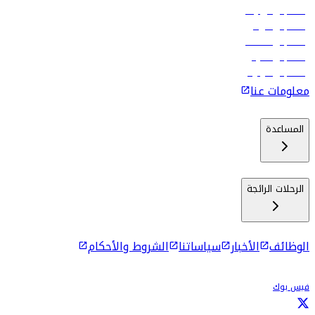
رحلات إلى تبيليسي
رحلات إلى الرياض
رحلات إلى مسقط
رحلات إلى ماليه
رحلات إلى كولومبو
معلومات عنا
المساعدة
الرحلات الرائجة
الوظائف
الأخبار
سياساتنا
الشروط والأحكام
فيس بوك