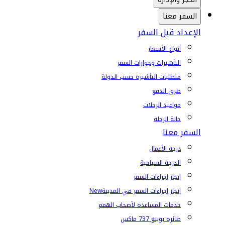
السفر معنا
الإعداد قبل السفر
أنواع الأسعار
التأشيرات وجوازات السفر
متطلبات التأشيرة حسب الدولة
طرق الدفع
مواعيد الرحلات
حالة الرحلة
السفر معنا
درجة الأعمال
الدرجة السياحية
إنجاز إجراءات السفر
إنجاز إجراءات السفر في المدينة
New
خدمات المساعدة لأصحاب الهمم
طائرة بوينغ 737 ماكس