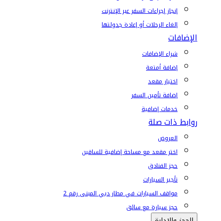
إنجاز إجراءات السفر عبر الإنترنت
إلغاء الرحلات أو إعادة جدولتها
الإضافات
شراء الإضافات
إضافة أمتعة
اختيار مقعد
إضافة تأمين السفر
خدمات إضافية
روابط ذات صلة
العروض
اختر مقعد مع مساحة إضافية للساقين
حجز الفنادق
تأجير السيارات
مواقف السيارات في مطار دبي المبنى رقم 2
حجز سيارة مع سائق
الحجز والإدارة