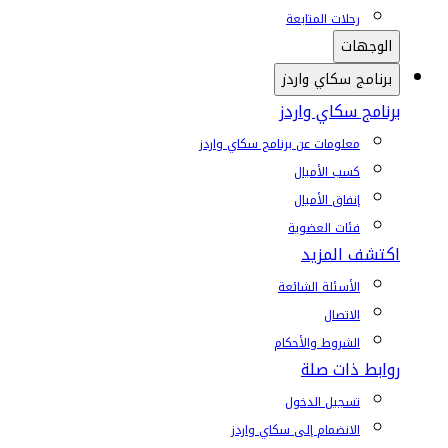
رحلات المتابعة
الوجهات
برنامج سكاي واردز
برنامج سكاي واردز
معلومات عن برنامج سكاي واردز
كسب الأميال
إنفاق الأميال
فئات العضوية
اكتشف المزيد
الأسئلة الشائعة
الاتصال
الشروط والأحكام
روابط ذات صلة
تسجيل الدخول
الانضمام إلى سكاي واردز