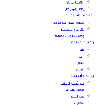
رحلات إلى باكو
رحلات إلى زنجبار
اكتشف المزيد
تأشيرة الدخول عند الوصول
فلاي دبي للعطلات
وجهات العطلات الصيفية
وجهات جديدة
حلب
بوخارا
بنغازي
بانكوك
روابط ذات صلة
أدنى أسعار الرحلات
خارطة المسارات
أفكار السفر
المطارات