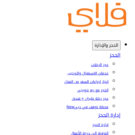
الحجز والإدارة
الحجز
حجز الرحلات
خدمات الإستقبال والترحيب
إنجاز إجراءات السفر من المنزل
الحجز مع رمز ترويجي
حجز رحلة طيران + فندق
محطة توقف في دبي
New
إدارة الحجز
إدارة الحجز
الترقية إلى درجة الأعمال