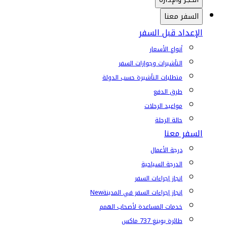
السفر معنا
الإعداد قبل السفر
أنواع الأسعار
التأشيرات وجوازات السفر
متطلبات التأشيرة حسب الدولة
طرق الدفع
مواعيد الرحلات
حالة الرحلة
السفر معنا
درجة الأعمال
الدرجة السياحية
إنجاز إجراءات السفر
إنجاز إجراءات السفر في المدينة
New
خدمات المساعدة لأصحاب الهمم
طائرة بوينغ 737 ماكس