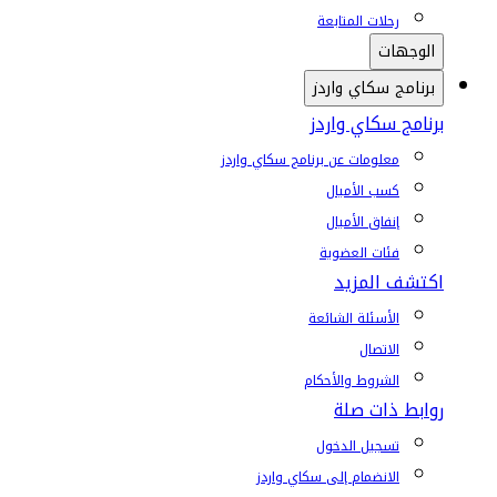
رحلات المتابعة
الوجهات
برنامج سكاي واردز
برنامج سكاي واردز
معلومات عن برنامج سكاي واردز
كسب الأميال
إنفاق الأميال
فئات العضوية
اكتشف المزيد
الأسئلة الشائعة
الاتصال
الشروط والأحكام
روابط ذات صلة
تسجيل الدخول
الانضمام إلى سكاي واردز