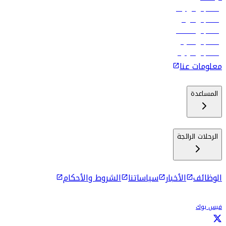
رحلات إلى تبيليسي
رحلات إلى الرياض
رحلات إلى مسقط
رحلات إلى ماليه
رحلات إلى كولومبو
معلومات عنا
المساعدة
الرحلات الرائجة
الوظائف
الأخبار
سياساتنا
الشروط والأحكام
فيس بوك