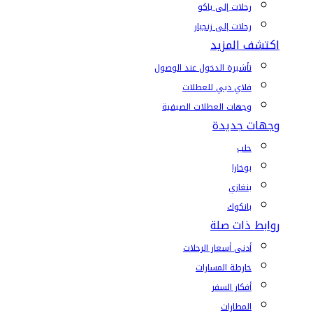
رحلات إلى باكو
رحلات إلى زنجبار
اكتشف المزيد
تأشيرة الدخول عند الوصول
فلاي دبي للعطلات
وجهات العطلات الصيفية
وجهات جديدة
حلب
بوخارا
بنغازي
بانكوك
روابط ذات صلة
أدنى أسعار الرحلات
خارطة المسارات
أفكار السفر
المطارات