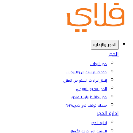
الحجز والإدارة
الحجز
حجز الرحلات
خدمات الإستقبال والترحيب
إنجاز إجراءات السفر من المنزل
الحجز مع رمز ترويجي
حجز رحلة طيران + فندق
محطة توقف في دبي
New
إدارة الحجز
إدارة الحجز
الترقية إلى درجة الأعمال