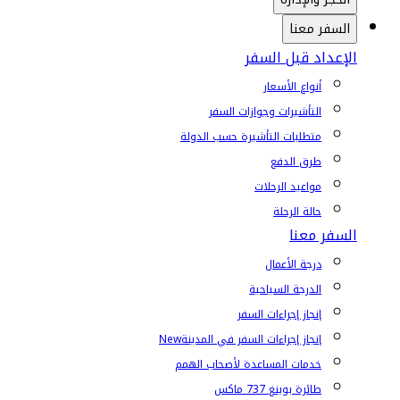
السفر معنا
الإعداد قبل السفر
أنواع الأسعار
التأشيرات وجوازات السفر
متطلبات التأشيرة حسب الدولة
طرق الدفع
مواعيد الرحلات
حالة الرحلة
السفر معنا
درجة الأعمال
الدرجة السياحية
إنجاز إجراءات السفر
إنجاز إجراءات السفر في المدينة
New
خدمات المساعدة لأصحاب الهمم
طائرة بوينغ 737 ماكس