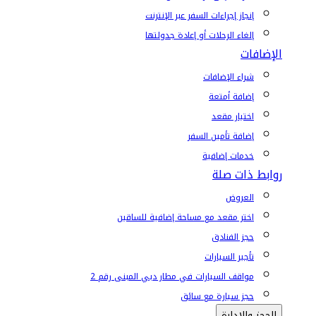
إنجاز إجراءات السفر عبر الإنترنت
إلغاء الرحلات أو إعادة جدولتها
الإضافات
شراء الإضافات
إضافة أمتعة
اختيار مقعد
إضافة تأمين السفر
خدمات إضافية
روابط ذات صلة
العروض
اختر مقعد مع مساحة إضافية للساقين
حجز الفنادق
تأجير السيارات
مواقف السيارات في مطار دبي المبنى رقم 2
حجز سيارة مع سائق
الحجز والإدارة