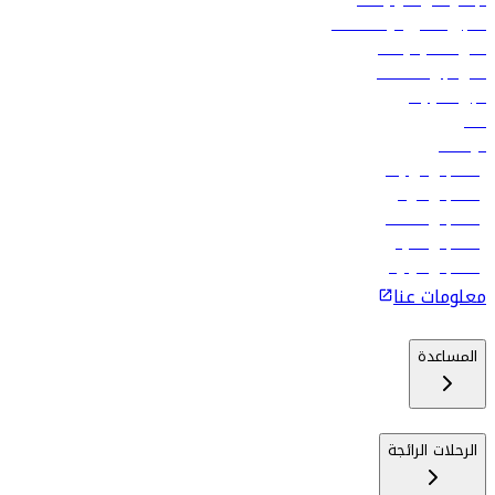
الإعلان على متن رحلاتنا
تسجيل الدخول لوكلاء السفر
أدنى أسعار الرحلات
فلاي دبي للعطلات
تأجير السيارات
فنادق
الوظائف
رحلات إلى تبيليسي
رحلات إلى الرياض
رحلات إلى مسقط
رحلات إلى ماليه
رحلات إلى كولومبو
معلومات عنا
المساعدة
الرحلات الرائجة