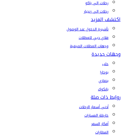
رحلات إلى باكو
رحلات إلى زنجبار
اكتشف المزيد
تأشيرة الدخول عند الوصول
فلاي دبي للعطلات
وجهات العطلات الصيفية
وجهات جديدة
حلب
بوخارا
بنغازي
بانكوك
روابط ذات صلة
أدنى أسعار الرحلات
خارطة المسارات
أفكار السفر
المطارات