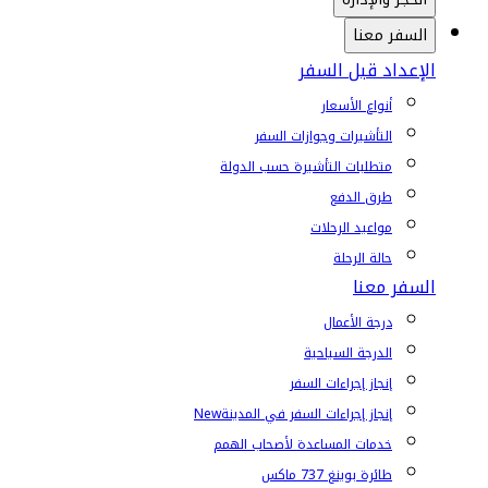
السفر معنا
الإعداد قبل السفر
أنواع الأسعار
التأشيرات وجوازات السفر
متطلبات التأشيرة حسب الدولة
طرق الدفع
مواعيد الرحلات
حالة الرحلة
السفر معنا
درجة الأعمال
الدرجة السياحية
إنجاز إجراءات السفر
إنجاز إجراءات السفر في المدينة
New
خدمات المساعدة لأصحاب الهمم
طائرة بوينغ 737 ماكس