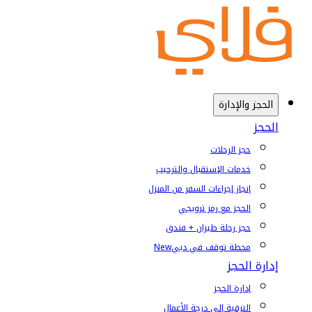
الحجز والإدارة
الحجز
حجز الرحلات
خدمات الإستقبال والترحيب
إنجاز إجراءات السفر من المنزل
الحجز مع رمز ترويجي
حجز رحلة طيران + فندق
محطة توقف في دبي
New
إدارة الحجز
إدارة الحجز
الترقية إلى درجة الأعمال