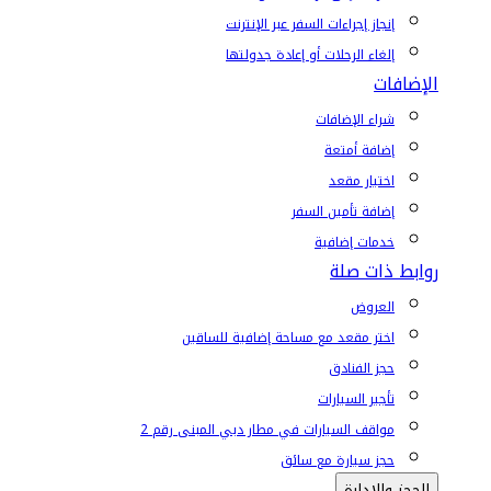
إنجاز إجراءات السفر عبر الإنترنت
إلغاء الرحلات أو إعادة جدولتها
الإضافات
شراء الإضافات
إضافة أمتعة
اختيار مقعد
إضافة تأمين السفر
خدمات إضافية
روابط ذات صلة
العروض
اختر مقعد مع مساحة إضافية للساقين
حجز الفنادق
تأجير السيارات
مواقف السيارات في مطار دبي المبنى رقم 2
حجز سيارة مع سائق
الحجز والإدارة