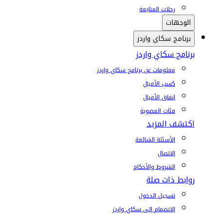
رحلات المتابعة
الوجهات
برنامج سكاي واردز
برنامج سكاي واردز
معلومات عن برنامج سكاي واردز
كسب الأميال
إنفاق الأميال
فئات العضوية
اكتشف المزيد
الأسئلة الشائعة
الاتصال
الشروط والأحكام
روابط ذات صلة
تسجيل الدخول
الانضمام إلى سكاي واردز